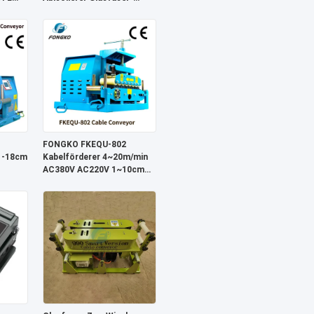
rte
Abisolierer
FONGKO FKEQU-802
1-18cm
Kabelförderer 4~20m/min
AC380V AC220V 1~10cm
Drahtziehmaschine