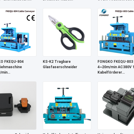
min 1-18cm Kabel-
Glasfaserkabel
OLS OPM Ereigniska
band
Ethernet OTDR
O FKEQU-804
KS-K2 Tragbare
FONGKO FKEQU-803
iehmaschine
Glasfaserschneider
4~20m/min AC380V 
/min
Kabelförderer
generator 1-18cm
Leichtgewicht
ransporteur
Kabelziehwerkzeug