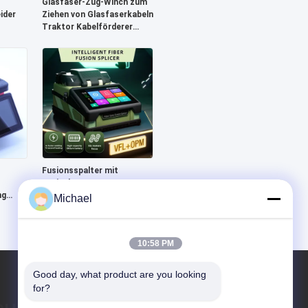
Glasfaser-Zug-Winch zum
ider
Ziehen von Glasfaserkabeln
Traktor Kabelförderer
eider
Intelligenter Kabelförderer
Fusionsspalter mit
optischen Fasern
ng
Michael
ne für
en
10:58 PM
Good day, what product are you looking 
for?