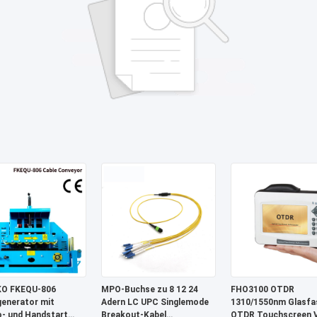
O FKEQU-806
MPO-Buchse zu 8 12 24
FHO3100 OTDR
generator mit
Adern LC UPC Singlemode
1310/1550nm Glasfa
o- und Handstart
Breakout-Kabel
OTDR Touchscreen 