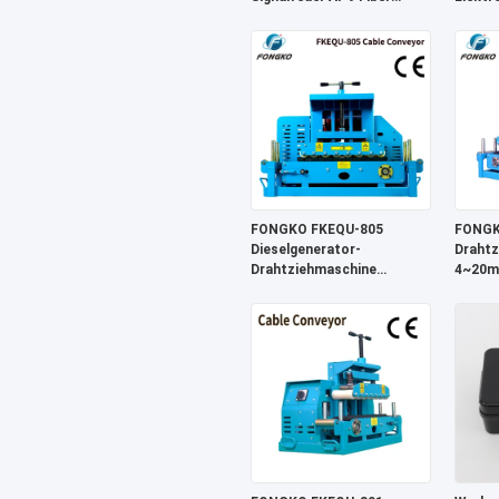
Fusion Splicer LCD-Panel
4~20m/
Reparaturteil
Förder
FONGKO FKEQU-805
FONGK
Dieselgenerator-
Drahtz
Drahtziehmaschine
4~20m
4~20m/min
Benzin
Benzingenerator 1-18cm
Kabelt
Kabeltransportband