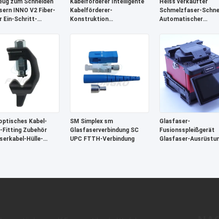
eug zum Schneiden
Kabelförderer Intelligente
Heiss verkaufter
sern INNO V2 Fiber-
Kabelförderer-
Schmelzfaser-Schne
r Ein-Schritt-
Konstruktion
Automatischer
atisches Werkzeug
Kabelzugtransport-
Schneideroptik-Schn
hneiden von Fasern
Fördermaschine
optisches Kabel-
SM Simplex sm
Glasfaser-
Fitting Zubehör
Glasfaserverbindung SC
Fusionsspleißgerät
serkabel-Hülle-
UPC FTTH-Verbindung
Glasfaser-Ausrüstu
ner-Tool
Fusionsspleißmaschi
Glasfasern 4 Motor