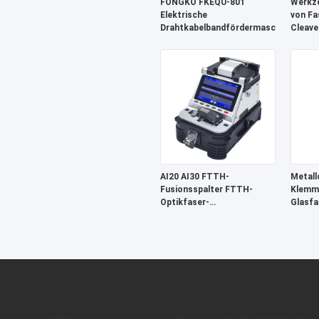
FONGKO FKEQU-801
Werkz
Elektrische
von Fa
Drahtkabelbandfördermaschine
Cleave
Autom
zum Sc
AI20 AI30 FTTH-
Metall
Fusionsspalter FTTH-
Klemm-
Optikfaser-
Glasfa
Schweißmaschine
Entfer