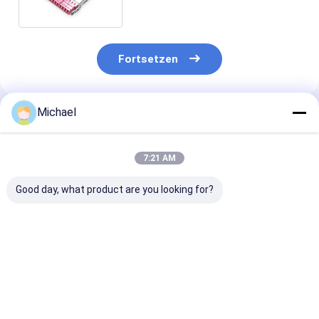
zusammen
Fortsetzen
Michael
Empfohlene Produkte
7:21 AM
Good day, what product are you looking for?
1U 144Core Einfache
Intelligente Struktur
12 / 24 Kerne
Glasfaserverteilungskiste
1U
LC/Sc-/St.-/F
Patch-Panel mit
Glasfaserkabelmanager
Verbindungsst
Rack Mount-
12 Port Patch Panel
Schalttafel-a
Struktur
OEM feuerfest
optischen Fas
Bestpreis
Bestpreis
Bestprei
Innenwand-Be