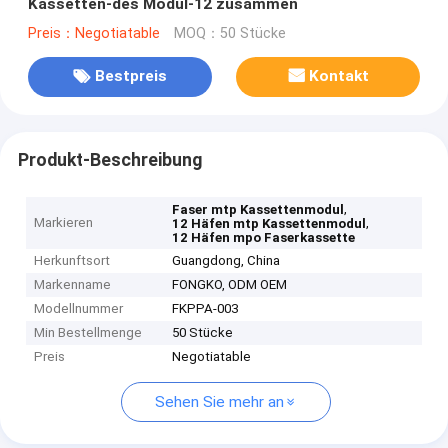
Kassetten-des Modul-12 zusammen
Preis：Negotiatable
MOQ：50 Stücke
Bestpreis
Kontakt
Produkt-Beschreibung
,
Faser mtp Kassettenmodul
Markieren
,
12 Häfen mtp Kassettenmodul
12 Häfen mpo Faserkassette
Herkunftsort
Guangdong, China
Markenname
FONGKO, ODM OEM
Modellnummer
FKPPA-003
Min Bestellmenge
50 Stücke
Preis
Negotiatable
Sehen Sie mehr an