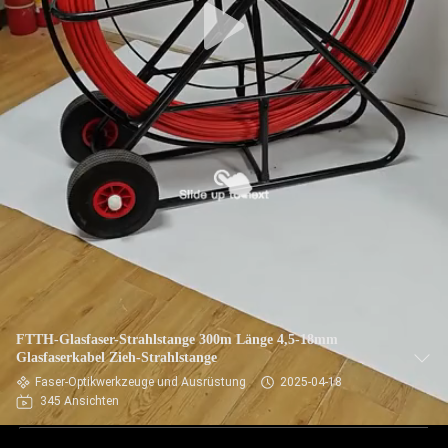
FTTH-Glasfaser-Strahlstange 300m Länge 4,5-18mm
Glasfaserkabel Zieh-Strahlstange
Faser-Optikwerkzeuge und Ausrüstung
2025-04-18
345 Ansichten