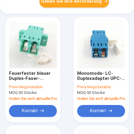
Geben Sie Ihre Anforderung
Feuerfester blauer
Monomode- LC-
Duplex-Faser-
Duplexadapter UPC-
Optikadapter LC DX
Ethernet zu Faser-
Preis:
Negotiatable
Preis:
Negotiatable
OM3 mit
Adapter Inspektion
MOQ:
50 Stücke
MOQ:
50 Stücke
Fensterladen
DX
Holen Sie sich aktuelle Preis
Holen Sie sich aktuelle Preis
Kontakt
Kontakt