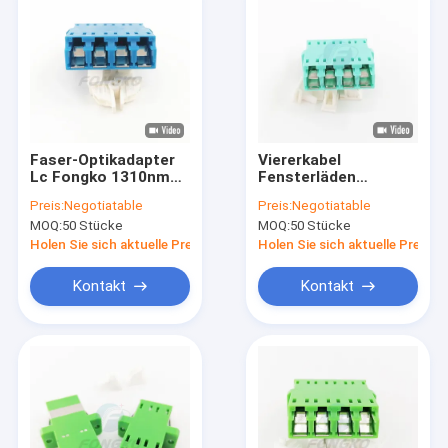
Faser-Optikadapter
Viererkabel
Lc Fongko 1310nm
Fensterläden
UPC zum Lc-Koppler-
geschlossene
Preis:
Negotiatable
Preis:
Negotiatable
Monomode-
Adapter Lc-
MOQ:
50 Stücke
MOQ:
50 Stücke
Schottdurchführung
des Lichtwellenleiter-
Holen Sie sich aktuelle Preis
Holen Sie sich aktuelle Preis
OM3 für CATV
Kontakt
Kontakt
Heim
Produkte
Über uns