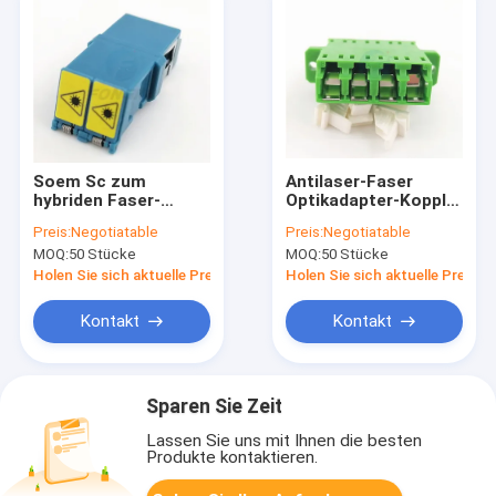
Soem Sc zum
Antilaser-Faser
hybriden Faser-
Optikadapter-Koppler
Optikadapter Lc Lc
lc APC für FTTX-
Preis:
Negotiatable
Preis:
Negotiatable
zu Upc
Ethernet-Kabel
MOQ:
50 Stücke
MOQ:
50 Stücke
Holen Sie sich aktuelle Preis
Holen Sie sich aktuelle Preis
Kontakt
Kontakt
Sparen Sie Zeit
Lassen Sie uns mit Ihnen die besten
Produkte kontaktieren.