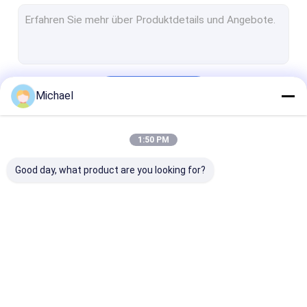
Anschlusskasten FTTH
Faseroptikverbindungsstück
Faser-Optikadapter
Fortsetzen
Michael
Faser-Optikabschwächer
Zopf-Verbindungskabel
1:50 PM
Unsere Kategorien
Faser-Optikspleiß-Schließung
Good day, what product are you looking for?
odf Faseroptikschalttafel
KABELTROMMEL-WAGEN
Optischer Transceiver SFPs
Faser-schnelles
Faser-Optikteiler
Lichtwellenlei
Faser-Optikwerkzeuge und Ausrüstung
Optikverbindungsstück
Freien