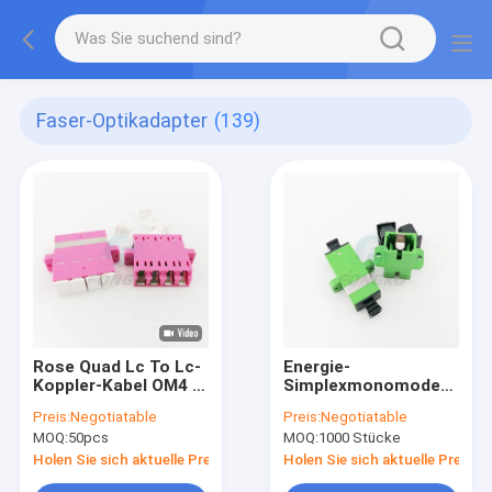
Faser-Optikadapter
(139)
Rose Quad Lc To Lc-
Energie-
Koppler-Kabel OM4 in
Simplexmonomode--
mehreren
Koppler-Adapter
Preis:
Negotiatable
Preis:
Negotiatable
Betriebsarten zum
FONGKO Sc APC
MOQ:
50pcs
MOQ:
1000 Stücke
Faser-Optikadapter
Holen Sie sich aktuelle Preis
Holen Sie sich aktuelle Preis