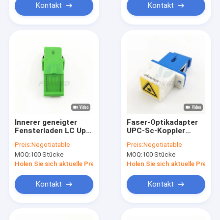
Kontakt
Kontakt
Innerer geneigter
Faser-Optikadapter
Fensterladen LC Upc
UPC-Sc-Koppler
SX zum
Inspektion blauer mit
Preis:
Negotiatable
Preis:
Negotiatable
Adapterverbindungsstück
dem Ohr
MOQ:
100 Stücke
MOQ:
100 Stücke
Sc APC ohne Flansch
Holen Sie sich aktuelle Preis
Holen Sie sich aktuelle Preis
Kontakt
Kontakt