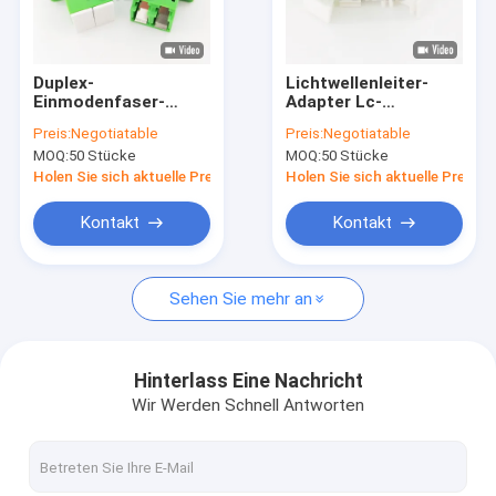
Werksbesichtigung
Qualitätskontrolle
Duplex-
Lichtwellenleiter-
Einmodenfaser-
Adapter Lc-
Kontakt mit uns
Optikadapter mit
Verbindungsstück-
Preis:
Negotiatable
Preis:
Negotiatable
Flansch LC APC
Adapter Inspektion
MOQ:
50 Stücke
MOQ:
50 Stücke
APC mit Kopf 4
Neuigkeiten
Holen Sie sich aktuelle Preis
Holen Sie sich aktuelle Preis
Fälle
Kontakt
Kontakt
Sehen Sie mehr an
Faser-schnelles Optikverbindungsstück
Faser-Optikteiler
Hinterlass Eine Nachricht
Wir Werden Schnell Antworten
Lichtwellenleiter im Freien
Innenlichtwellenleiter