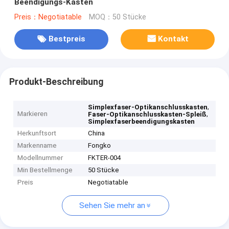
Beendigungs-Kasten
Preis：Negotiatable
MOQ：50 Stücke
Bestpreis
Kontakt
Produkt-Beschreibung
,
Simplexfaser-Optikanschlusskasten
Markieren
,
Faser-Optikanschlusskasten-Spleiß
Simplexfaserbeendigungskasten
Herkunftsort
China
Markenname
Fongko
Modellnummer
FKTER-004
Min Bestellmenge
50 Stücke
Preis
Negotiatable
Sehen Sie mehr an