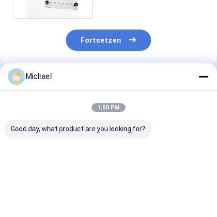
Fortsetzen
Michael
Empfohlene Produkte
1:50 PM
Good day, what product are you looking for?
FONGKO 4 Kerne
Faseroptikbeendigungskasten
FTTH fiber opt
Außenterminalbox
mit 16 Kernen
distribution b
Faser FTTH Din
FTTH fiber opt
Schiene montierte
desktop box op
Faser Endbox
splitter box
Bestpreis
Bestpreis
Bestprei