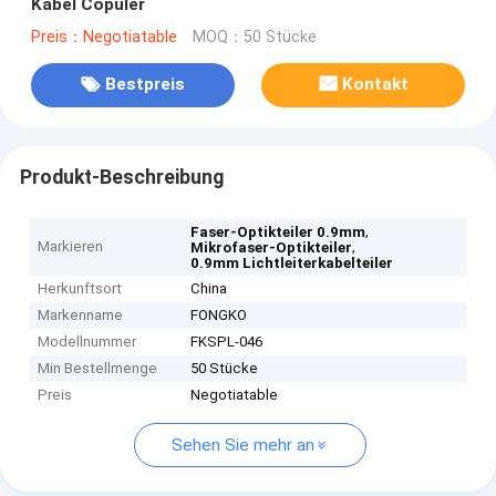
Kabel Copuler
Preis：Negotiatable
MOQ：50 Stücke
Bestpreis
Kontakt
Produkt-Beschreibung
,
Faser-Optikteiler 0.9mm
Markieren
,
Mikrofaser-Optikteiler
0.9mm Lichtleiterkabelteiler
Herkunftsort
China
Markenname
FONGKO
Modellnummer
FKSPL-046
Min Bestellmenge
50 Stücke
Preis
Negotiatable
Sehen Sie mehr an