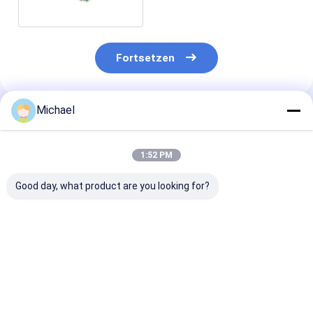
Fortsetzen
Michael
Empfohlene Produkte
1:52 PM
Good day, what product are you looking for?
FONGKO 12 Kern
12 Farben G.657A1
Doppelfenster
0,9mm G652D PVC
Glasfaser Pigtails
Fbt-Mini-Koppl
Glasfaser Pigtail
SC APC UPC LSZH
ohne Steckver
Buldle Pigtail LC FC
Jacke FTTH 0,9MM
1310nm 1490
SC ST UPC APC
Wellenlänge o
Bestpreis
Bestpreis
Bestprei
Glasfaser Pigtails
Steckverbinde