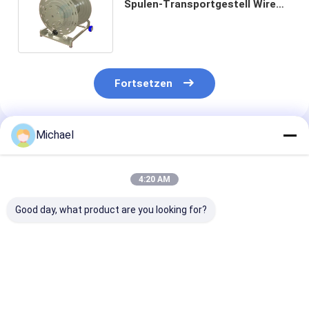
Spulen-Transportgestell Wire
Spool Cart mit Zug Rod And
Wheels
Fortsetzen
Michael
Empfohlene Produkte
4:20 AM
Good day, what product are you looking for?
600M Outdoor
LWL - Kabel-
Waterpoof-
Mobile Wire Spulen-
Freigabe-große
Metallkabel-D
Wagen-
Spulen-Draht-
Spule im Freie