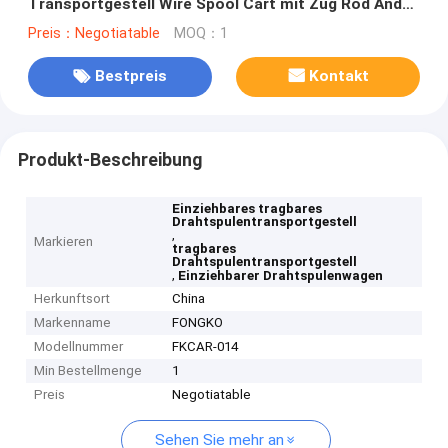
Transportgestell Wire Spool Cart mit Zug Rod And
Wheels
Preis：Negotiatable
MOQ：1
Bestpreis
Kontakt
Produkt-Beschreibung
Einziehbares tragbares
Drahtspulentransportgestell
,
Markieren
tragbares
Drahtspulentransportgestell
,
Einziehbarer Drahtspulenwagen
Herkunftsort
China
Markenname
FONGKO
Modellnummer
FKCAR-014
Min Bestellmenge
1
Preis
Negotiatable
Sehen Sie mehr an