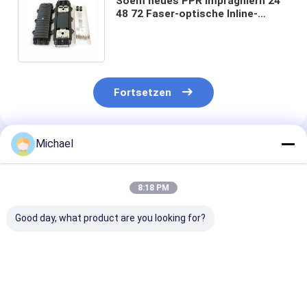
Soem neues PPR imprägniern 24
48 72 Faser-optische Inline-
Spleiß-Schließung Ertrag des
Input 2 der Kerne 2
Fortsetzen
Michael
Empfohlene Produkte
8:18 PM
Good day, what product are you looking for?
FONGKO 1 In 1 Out
Fabrikversorgungs-
Abflussöffnun
IP68 6 12 Kern Dome
Inline-Art
Faser-Optikinl