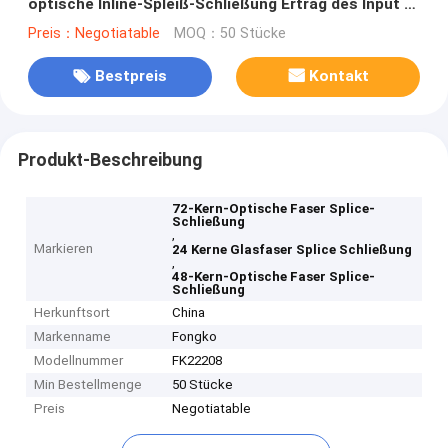
optische Inline-Spleiß-Schließung Ertrag des Input 2
der Kerne 2
Preis：Negotiatable
MOQ：50 Stücke
Bestpreis
Kontakt
Produkt-Beschreibung
72-Kern-Optische Faser Splice-
Schließung
,
Markieren
24 Kerne Glasfaser Splice Schließung
,
48-Kern-Optische Faser Splice-
Schließung
Herkunftsort
China
Markenname
Fongko
Modellnummer
FK22208
Min Bestellmenge
50 Stücke
Preis
Negotiatable