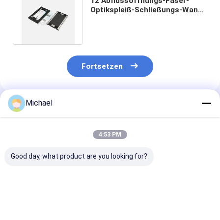
12 Abflussöffnungs-Faser-
Optikspleiß-Schließungs-Wand-
Kasten des Kern-2 des Einlass-
2
Fortsetzen
Michael
Empfohlene Produkte
4:53 PM
Good day, what product are you looking for?
FONGKO 1 In 1 Out
Fabrikversorgungs-
Abflussöffnun
IP68 6 12 Kern Dome
Inline-Art
Faser-Optikinl