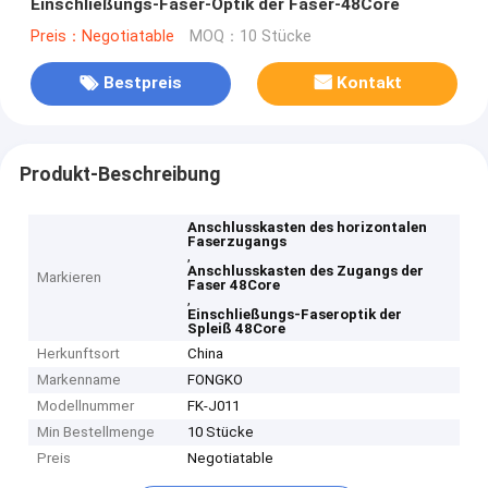
Einschließungs-Faser-Optik der Faser-48Core
Preis：Negotiatable
MOQ：10 Stücke
Bestpreis
Kontakt
Produkt-Beschreibung
Anschlusskasten des horizontalen
Faserzugangs
,
Anschlusskasten des Zugangs der
Markieren
Faser 48Core
,
Einschließungs-Faseroptik der
Spleiß 48Core
Herkunftsort
China
Markenname
FONGKO
Modellnummer
FK-J011
Min Bestellmenge
10 Stücke
Preis
Negotiatable