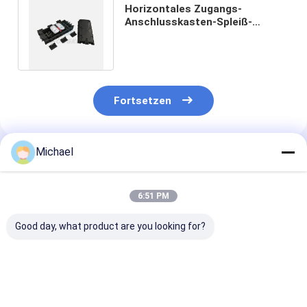
Horizontales Zugangs-
Anschlusskasten-Spleiß-
Einschließungs-Faser-Optik der
Faser-48Core
Fortsetzen
Michael
Empfohlene Produkte
6:51 PM
Good day, what product are you looking for?
FONGKO 1 In 1 Out
Fabrikversorgungs-
Abflussöffnun
IP68 6 12 Kern Dome
Inline-Art
Faser-Optikinl