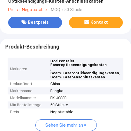
Optikbeendigungs-Kasten-Anschlusskasten
Preis：Negotiatable
MOQ：50 Stücke
Bestpreis
Kontakt
Produkt-Beschreibung
Horizontaler
Faseroptikbeendigungskasten
,
Markieren
,
Soem-Faseroptikbeendigungskasten
Soem-FaserAnschlusskasten
Herkunftsort
China
Markenname
Fongko
Modellnummer
FK-J088B
Min Bestellmenge
50 Stücke
Preis
Negotiatable
Sehen Sie mehr an