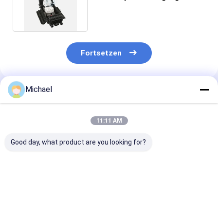
Kasten-Anschlusskasten
Fortsetzen
Michael
Empfohlene Produkte
11:11 AM
Good day, what product are you looking for?
FONGKO 1 In 1 Out
Fabrikversorgungs-
Abflussöffnun
IP68 6 12 Kern Dome
Inline-Art
Faser-Optikinl
Faseroptik
Abflussöffnungs-
Spleiß-Schlie
Spleißverschluss
Faser-Optikinline-
der Förderung