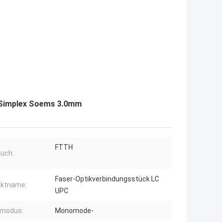
e Simplex Soems 3.0mm
FTTH
uch:
Faser-Optikverbindungsstück LC
uktname:
UPC
rmodus:
Monomode-