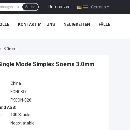
Referenzen
|
German
Suche
OLLE
KONTAKT MIT UNS
NEUIGKEITEN
FÄLLE
ems 3.0mm
 Single Mode Simplex Soems 3.0mm
China
FONGKO
FKCON-026
and AGB:
e:
100 Stücke
Negotiatable