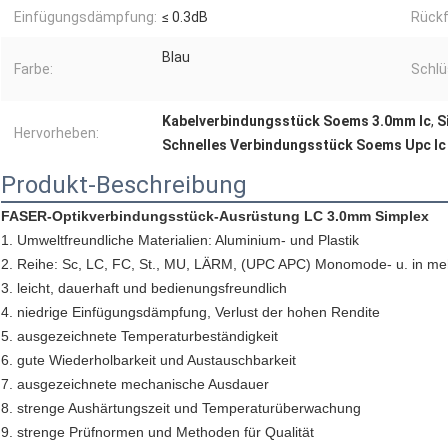
Einfügungsdämpfung:
≤ 0.3dB
Rück
Blau
Farbe:
Schlü
Kabelverbindungsstück Soems 3.0mm lc
,
S
Hervorheben:
Schnelles Verbindungsstück Soems Upc lc
Produkt-Beschreibung
FASER-Optikverbindungsstück-Ausrüstung LC 3.0mm Simplex
1. Umweltfreundliche Materialien: Aluminium- und Plastik
2. Reihe: Sc, LC, FC, St., MU, LÄRM, (UPC APC) Monomode- u. in meh
3. leicht, dauerhaft und bedienungsfreundlich
4. niedrige Einfügungsdämpfung, Verlust der hohen Rendite
5. ausgezeichnete Temperaturbeständigkeit
6. gute Wiederholbarkeit und Austauschbarkeit
7. ausgezeichnete mechanische Ausdauer
8. strenge Aushärtungszeit und Temperaturüberwachung
9. strenge Prüfnormen und Methoden für Qualität