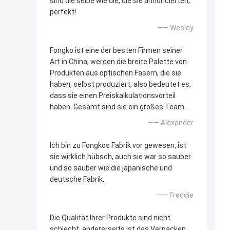
sind die selbe wie die, die sie annoncierten,
perfekt!
—— Wesley
Fongko ist eine der besten Firmen seiner
Art in China, werden die breite Palette von
Produkten aus optischen Fasern, die sie
haben, selbst produziert, also bedeutet es,
dass sie einen Preiskalkulationsvorteil
haben. Gesamt sind sie ein großes Team.
—— Alexander
Ich bin zu Fongkos Fabrik vor gewesen, ist
sie wirklich hübsch, auch sie war so sauber
und so sauber wie die japanische und
deutsche Fabrik.
—— Freddie
Die Qualität Ihrer Produkte sind nicht
schlecht, andererseits ist das Verpacken