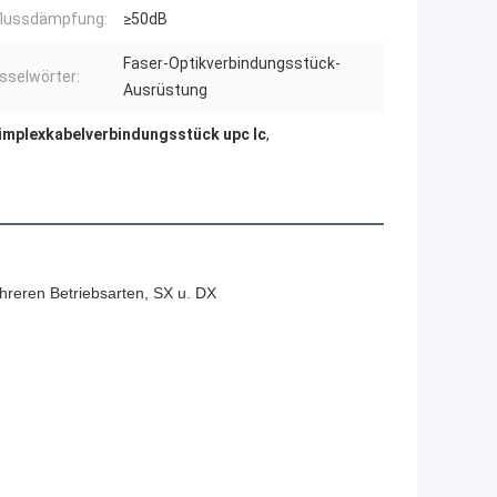
flussdämpfung:
≥50dB
Faser-Optikverbindungsstück-
sselwörter:
Ausrüstung
implexkabelverbindungsstück upc lc
,
reren Betriebsarten, SX u. DX