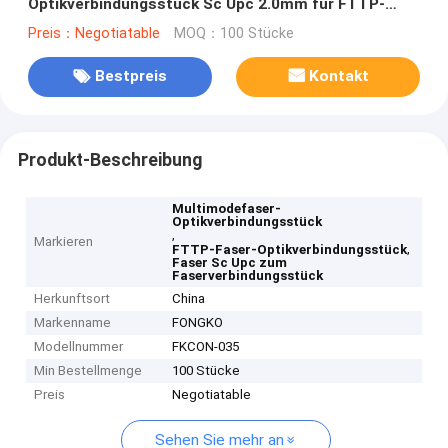
Optikverbindungsstück Sc Upc 2.0mm für FTTP-
Kabel
Preis：Negotiatable
MOQ：100 Stücke
Bestpreis
Kontakt
Produkt-Beschreibung
Multimodefaser-
Optikverbindungsstück
,
Markieren
,
FTTP-Faser-Optikverbindungsstück
Faser Sc Upc zum
Faserverbindungsstück
Herkunftsort
China
Markenname
FONGKO
Modellnummer
FKCON-035
Min Bestellmenge
100 Stücke
Preis
Negotiatable
Sehen Sie mehr an