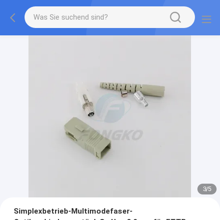
3
/
5
Simplexbetrieb-Multimodefaser-