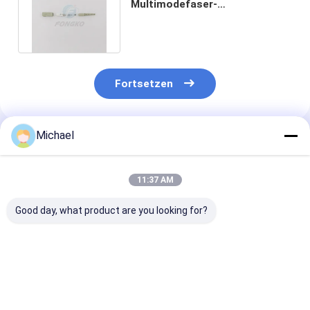
Multimodefaser-
Optikverbindungsstück Sc Upc
2.0mm für FTTP-Kabel
Fortsetzen
Michael
Empfohlene Produkte
11:37 AM
Good day, what product are you looking for?
Zwingen-Faser-
der hohen Qualität
FTTH FTTX Fa
Optikverbindungsstück-
Faser-
Optikverbindu
Ausrüstung heiße
Optikverbindungsstück-
Kit Multi Mode