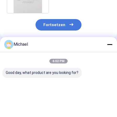
Fortsetzen
Michael
Empfohlene Produkte
6:02 PM
Good day, what product are you looking for?
Zwingen-Faser-
der hohen Qualität
FTTH FTTX Fa
Optikverbindungsstück-
Faser-
Optikverbindu
Ausrüstung heiße
Optikverbindungsstück-
Kit Multi Mode
der Verkäufe Faser-
Kit Lcs /UPC des
Duplexs 3.0m
Optikstecker-Teil-
Monomode--
Soems Lc/UPC
Bestpreis
Bestpreis
Bestprei