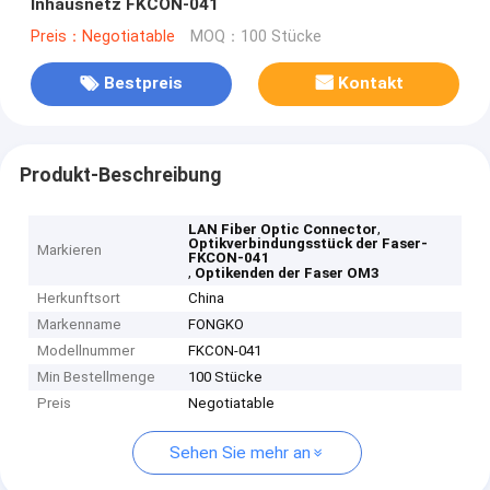
Inhausnetz FKCON-041
Preis：Negotiatable
MOQ：100 Stücke
Bestpreis
Kontakt
Produkt-Beschreibung
,
LAN Fiber Optic Connector
Optikverbindungsstück der Faser-
Markieren
FKCON-041
,
Optikenden der Faser OM3
Herkunftsort
China
Markenname
FONGKO
Modellnummer
FKCON-041
Min Bestellmenge
100 Stücke
Preis
Negotiatable
Sehen Sie mehr an