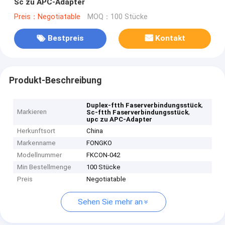
Sc zu APC-Adapter
Preis：Negotiatable
MOQ：100 Stücke
Bestpreis
Kontakt
Produkt-Beschreibung
,
Duplex-ftth Faserverbindungsstück
Markieren
,
Sc-ftth Faserverbindungsstück
upc zu APC-Adapter
Herkunftsort
China
Markenname
FONGKO
Modellnummer
FKCON-042
Min Bestellmenge
100 Stücke
Preis
Negotiatable
Sehen Sie mehr an