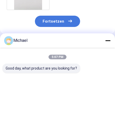
Fortsetzen
Michael
Empfohlene Produkte
5:07 PM
Good day, what product are you looking for?
Zwingen-Faser-
der hohen Qualität
FTTH FTTX Fa
Optikverbindungsstück-
Faser-
Optikverbindu
Ausrüstung heiße
Optikverbindungsstück-
Kit Multi Mode
der Verkäufe Faser-
Kit Lcs /UPC des
Duplexs 3.0m
Optikstecker-Teil-
Monomode--
Soems Lc/UPC
Bestpreis
Bestpreis
Bestprei
FC/UPC 2.0mm
Simplexbetrieb-
Faser-Optikst