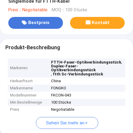
Singlemode für FTTH-Kabel
Preis：Negotiatable
MOQ：100 Stücke
Bestpreis
Kontakt
Produkt-Beschreibung
,
FTTH-Faser-Optikverbindungsstück
Duplex-Faser-
Markieren
Optikverbindungsstück
,
ftth Sc-Verbindungsstück
Herkunftsort
China
Markenname
FONGKO
Modellnummer
FKCON-043
Min Bestellmenge
100 Stücke
Preis
Negotiatable
Sehen Sie mehr an