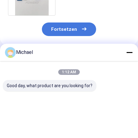
FTTH-Kabel
Fortsetzen
Michael
Empfohlene Produkte
1:12 AM
Good day, what product are you looking for?
Zwingen-Faser-
der hohen Qualität
FTTH FTTX Fa
Optikverbindungsstück-
Faser-
Optikverbindu
Ausrüstung heiße
Optikverbindungsstück-
Kit Multi Mode
der Verkäufe Faser-
Kit Lcs /UPC des
Duplexs 3.0m
Optikstecker-Teil-
Monomode--
Soems Lc/UPC
Bestpreis
Bestpreis
Bestprei