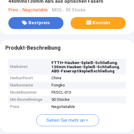
440mmx130mm ABS aus optischen Fasern
Preis：Negotiatable
MOQ：50 Stücke
Bestpreis
Kontakt
Produkt-Beschreibung
,
FTTH-Hauben-Spleiß-Schließung
Markieren
,
130mm Hauben-Spleiß-Schließung
ABS-Faseroptikspleißschließung
Herkunftsort
China
Markenname
Fongko
Modellnummer
FKSCL-013
Min Bestellmenge
50 Stücke
Preis
Negotiatable
Sehen Sie mehr an