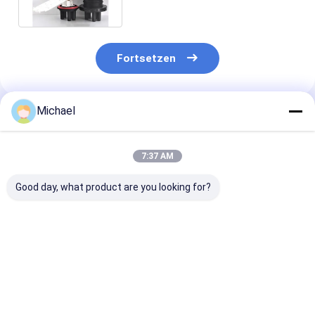
optischen Fasern
Fortsetzen
Michael
Empfohlene Produkte
7:37 AM
Good day, what product are you looking for?
FONGKO 1 In 1 Out
Fabrikversorgungs-
Abflussöffnun
IP68 6 12 Kern Dome
Inline-Art
Faser-Optikinl
Faseroptik
Abflussöffnungs-
Spleiß-Schlie
Spleißverschluss
Faser-Optikinline-
der Förderung
Schacht Optische
Spleiß-Schließung
maximale Fusi
Bestpreis
Bestpreis
Bestprei
Spleiß-
Soems
144Cores 2 de