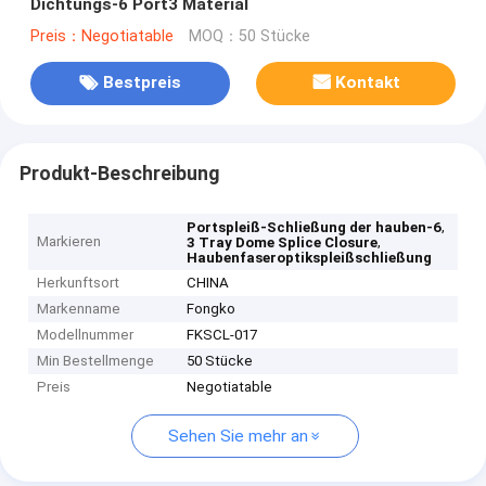
Dichtungs-6 Port3 Material
Preis：Negotiatable
MOQ：50 Stücke
Bestpreis
Kontakt
Produkt-Beschreibung
,
Portspleiß-Schließung der hauben-6
Markieren
,
3 Tray Dome Splice Closure
Haubenfaseroptikspleißschließung
Herkunftsort
CHINA
Markenname
Fongko
Modellnummer
FKSCL-017
Min Bestellmenge
50 Stücke
Preis
Negotiatable
Sehen Sie mehr an