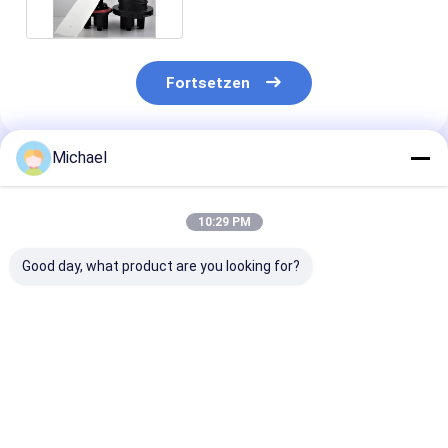
Fortsetzen
Michael
Empfohlene Produkte
10:29 PM
Good day, what product are you looking for?
FONGKO 1 In 1 Out
Fabrikversorgungs-
Abflussöffnun
IP68 6 12 Kern Dome
Inline-Art
Faser-Optikinl
Faseroptik
Abflussöffnungs-
Spleiß-Schlie
Spleißverschluss
Faser-Optikinline-
der Förderung
Schacht Optische
Spleiß-Schließung
maximale Fusi
Bestpreis
Bestpreis
Bestprei
Spleiß-
Soems
144Cores 2 de