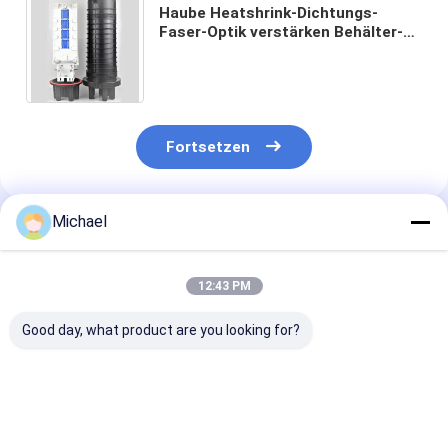
Haube Heatshrink-Dichtungs-
Faser-Optik verstärken Behälter-
Korb-Klammer-Speicher 5 der
Schließungs-144C 4 Hafen 6 7
Fortsetzen
Michael
Empfohlene Produkte
12:43 PM
Good day, what product are you looking for?
FONGKO 1 In 1 Out
Fabrikversorgungs-
Abflussöffnun
IP68 6 12 Kern Dome
Inline-Art
Faser-Optikinl