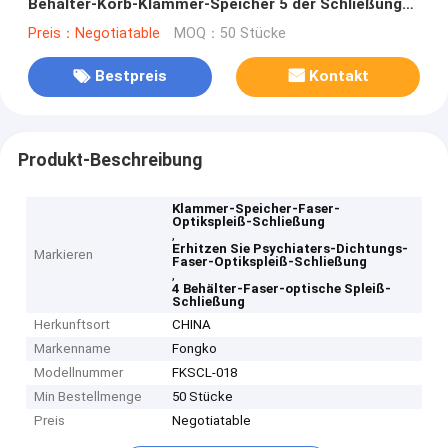
Behälter-Korb-Klammer-Speicher 5 der Schließungs-
144C 4 Hafen 6 7
Preis：Negotiatable
MOQ：50 Stücke
Bestpreis
Kontakt
Produkt-Beschreibung
Klammer-Speicher-Faser-
Optikspleiß-Schließung
,
Erhitzen Sie Psychiaters-Dichtungs-
Markieren
Faser-Optikspleiß-Schließung
,
4 Behälter-Faser-optische Spleiß-
Schließung
Herkunftsort
CHINA
Markenname
Fongko
Modellnummer
FKSCL-018
Min Bestellmenge
50 Stücke
Preis
Negotiatable