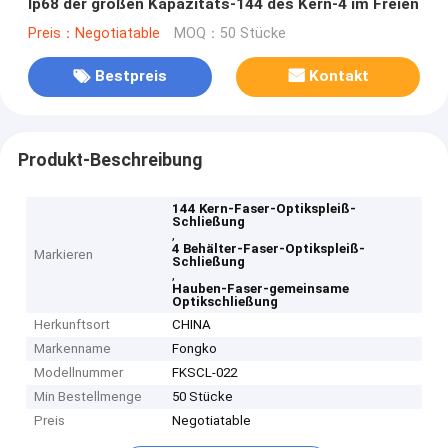
Ip68 der großen Kapazitäts-144 des Kern-4 im Freien
Preis：Negotiatable
MOQ：50 Stücke
Bestpreis
Kontakt
Produkt-Beschreibung
144 Kern-Faser-Optikspleiß-
Schließung
,
4 Behälter-Faser-Optikspleiß-
Markieren
Schließung
,
Hauben-Faser-gemeinsame
Optikschließung
Herkunftsort
CHINA
Markenname
Fongko
Modellnummer
FKSCL-022
Min Bestellmenge
50 Stücke
Preis
Negotiatable