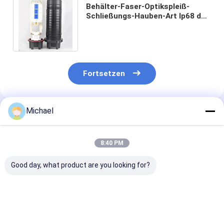
Behälter-Faser-Optikspleiß-
Schließungs-Hauben-Art Ip68 der
großen Kapazitäts-144 des Kern-
4 im Freien
Fortsetzen
Michael
Empfohlene Produkte
8:40 PM
Good day, what product are you looking for?
FONGKO 1 In 1 Out
Fabrikversorgungs-
Abflussöffnun
IP68 6 12 Kern Dome
Inline-Art
Faser-Optikinl