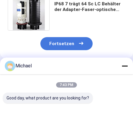
IP68 7 trägt 64 Sc LC Behälter
der Adapter-Faser-optische
Spleiß-Schließungs-48 des
Kern-2
Fortsetzen
Michael
Empfohlene Produkte
7:43 PM
Good day, what product are you looking for?
FONGKO 1 In 1 Out
Fabrikversorgungs-
Abflussöffnun
IP68 6 12 Kern Dome
Inline-Art
Faser-Optikinl