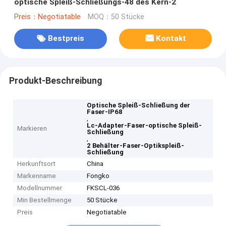
optische Spleiß-Schließungs-48 des Kern-2
Preis：Negotiatable
MOQ：50 Stücke
Bestpreis
Kontakt
Produkt-Beschreibung
Optische Spleiß-Schließung der
Faser-IP68
,
Lc-Adapter-Faser-optische Spleiß-
Markieren
Schließung
,
2 Behälter-Faser-Optikspleiß-
Schließung
Herkunftsort
China
Markenname
Fongko
Modellnummer
FKSCL-036
Min Bestellmenge
50 Stücke
Preis
Negotiatable