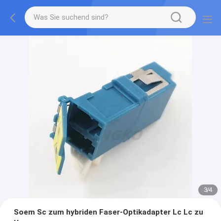
3
/
4
Soem Sc zum hybriden Faser-Optikadapter Lc Lc zu