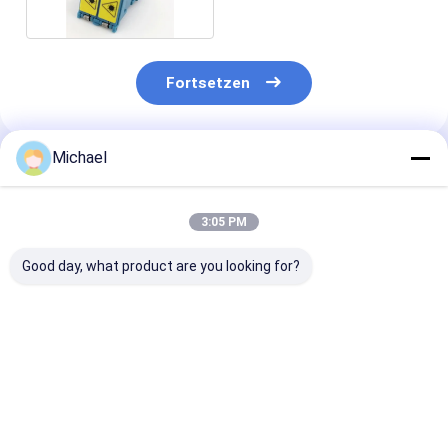
Fortsetzen
Michael
Empfohlene Produkte
3:05 PM
Good day, what product are you looking for?
Fiber optic
FONGKO DX
FONGKO Schw
conversion adapter
Flanschfaseroptische
Flanschloser D
ST/APC female to
MPO-Adapter
Adapter DX Fl
SC/APC male simplex
Flaschenoptische
Faseroptik MP
single mode hybrid
flanschlose
Adapter
Bestpreis
Bestpreis
Bestprei
adapter
Duplexadapter-