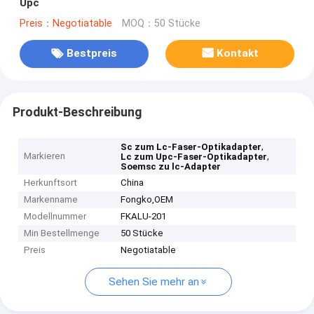
Upc
Preis：Negotiatable
MOQ：50 Stücke
Bestpreis
Kontakt
Produkt-Beschreibung
,
Sc zum Lc-Faser-Optikadapter
Markieren
,
Lc zum Upc-Faser-Optikadapter
Soemsc zu lc-Adapter
Herkunftsort
China
Markenname
Fongko,OEM
Modellnummer
FKALU-201
Min Bestellmenge
50 Stücke
Preis
Negotiatable
Sehen Sie mehr an