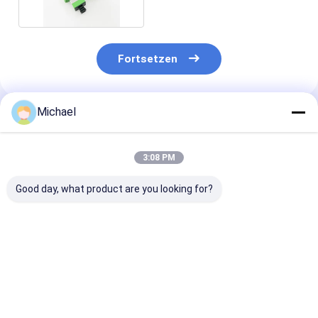
Sc APC
Fortsetzen
Michael
Empfohlene Produkte
3:08 PM
Good day, what product are you looking for?
Fiber optic
FONGKO DX
FONGKO Schw
conversion adapter
Flanschfaseroptische
Flanschloser D
ST/APC female to
MPO-Adapter
Adapter DX Fl
SC/APC male simplex
Flaschenoptische
Faseroptik MP
single mode hybrid
flanschlose
Adapter
Bestpreis
Bestpreis
Bestprei
adapter
Duplexadapter-