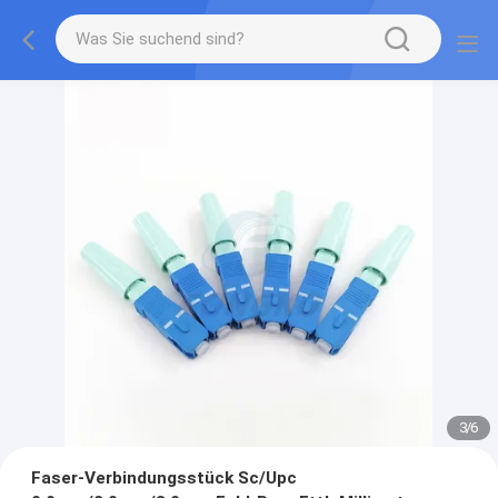
3
/
6
Faser-Verbindungsstück Sc/Upc