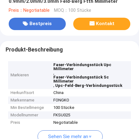
0.9mm/2.0mm/3.0mm Feld-Berg Ftth Millimeter
Preis：Negotiatable
MOQ：100 Stücke
Bestpreis
Kontakt
Produkt-Beschreibung
Faser-Verbindungsstück Upc
Millimeter
,
Markieren
Faser-Verbindungsstück Sc
Millimeter
,
Upc-Feld-Berg-Verbindungsstück
Herkunftsort
China
Markenname
FONGKO
Min Bestellmenge
100 Stücke
Modellnummer
FKSU025
Preis
Negotiatable
Sehen Sie mehr an