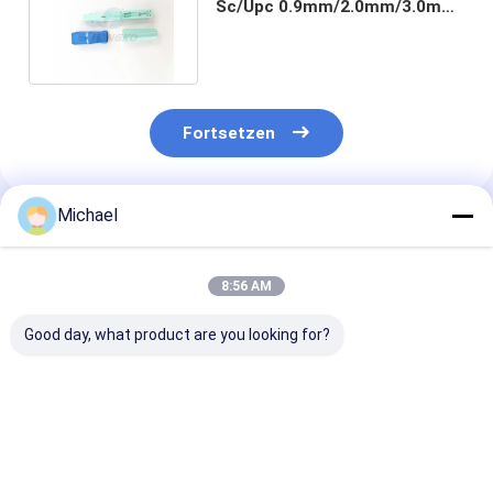
Sc/Upc 0.9mm/2.0mm/3.0mm
Feld-Berg Ftth Millimeter
Fortsetzen
Michael
Empfohlene Produkte
8:56 AM
Good day, what product are you looking for?
schnelles
Fiber Optic SC APC
Mechanischer
Optikverbindungsstück
Fiber Optic
Spleiß
upc-Faser
Connector Fiber
Verbindungss