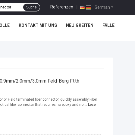
Referenzen
|
German
Suche
OLLE
KONTAKT MIT UNS
NEUIGKEITEN
FÄLLE
 0.9mm/2.0mm/3.0mm Feld-Berg Ftth
or Field terminated fiber connector, quickly assembly Fiber
optical fiber connector that requires no epoxy and no ...
Lesen