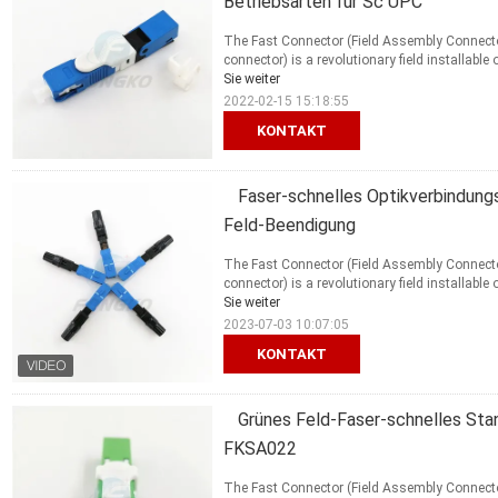
Betriebsarten für Sc UPC
The Fast Connector (Field Assembly Connector 
connector) is a revolutionary field installable 
Sie weiter
2022-02-15 15:18:55
KONTAKT
Faser-schnelles Optikverbindun
Feld-Beendigung
The Fast Connector (Field Assembly Connector 
connector) is a revolutionary field installable 
Sie weiter
2023-07-03 10:07:05
KONTAKT
Grünes Feld-Faser-schnelles St
FKSA022
The Fast Connector (Field Assembly Connector 