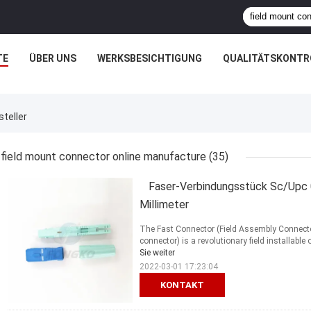
TE
ÜBER UNS
WERKSBESICHTIGUNG
QUALITÄTSKONTR
teller
field mount connector online manufacture
(35)
Faser-Verbindungsstück Sc/Upc
Millimeter
The Fast Connector (Field Assembly Connector 
connector) is a revolutionary field installable 
Sie weiter
2022-03-01 17:23:04
KONTAKT