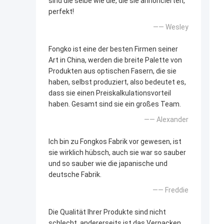
sind die selbe wie die, die sie annoncierten,
perfekt!
—— Wesley
Fongko ist eine der besten Firmen seiner
Art in China, werden die breite Palette von
Produkten aus optischen Fasern, die sie
haben, selbst produziert, also bedeutet es,
dass sie einen Preiskalkulationsvorteil
haben. Gesamt sind sie ein großes Team.
—— Alexander
Ich bin zu Fongkos Fabrik vor gewesen, ist
sie wirklich hübsch, auch sie war so sauber
und so sauber wie die japanische und
deutsche Fabrik.
—— Freddie
Die Qualität Ihrer Produkte sind nicht
schlecht, andererseits ist das Verpacken