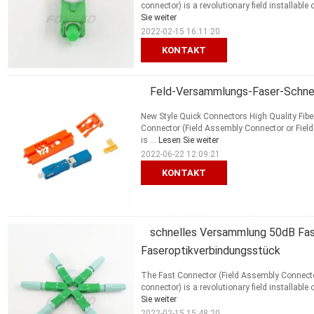
connector) is a revolutionary field installable 
Sie weiter
2022-02-15 16:11:20
KONTAKT
Feld-Versammlungs-Faser-Schnel
New Style Quick Connectors High Quality Fib
Connector (Field Assembly Connector or Field 
is ...
Lesen Sie weiter
2022-06-22 12:09:21
KONTAKT
schnelles Versammlung 50dB Fas
Faseroptikverbindungsstück
The Fast Connector (Field Assembly Connector 
connector) is a revolutionary field installable 
Sie weiter
2022-02-15 15:48:20