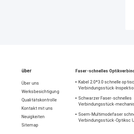
über
Faser-schnelles Optikverbi
Kabel 2.0*3.0 schnelle optis
Über uns
Verbindungsstück-Inspektio
Werksbesichtigung
Spleiß-Verbindungsstücke
Schwarzer Faser-schnelles
Qualitätskontrolle
Verbindungsstück-mechani
Kontakt mit uns
OptiklWL-Spleiß für Teleco
Soem-Multimodefaser schne
Neuigkeiten
Verbindungsstück-Optiksc U
Sitemap
FTTH-Kommunikation FKSU