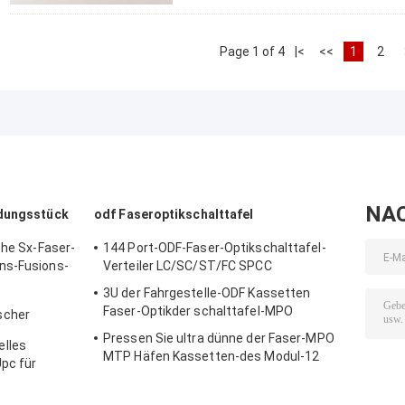
Page 1 of 4
|<
<<
1
2
NA
ndungsstück
odf Faseroptikschalttafel
che Sx-Faser-
144 Port-ODF-Faser-Optikschalttafel-
ns-Fusions-
Verteiler LC/SC/ST/FC SPCC
3U der Fahrgestelle-ODF Kassetten
Faser-Optikder schalttafel-MPO
scher
mmuincation
Pressen Sie ultra dünne der Faser-MPO
lles
MTP Häfen Kassetten-des Modul-12
pc für
zusammen
017