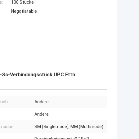
e:
100 Stücke
Negotiatable
er-Sc-Verbindungsstück UPC Ftth
uch:
Andere
Andere
rmodus:
SM (Singlemode), MM (Multimode)