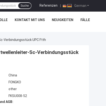
Referenzen
|
German
Suche
OLLE
KONTAKT MIT UNS
NEUIGKEITEN
FÄLLE
-Sc-Verbindungsstück UPC Ftth
twellenleiter-Sc-Verbindungsstück
China
FONGKO
other
FKSU008-52
and AGB: