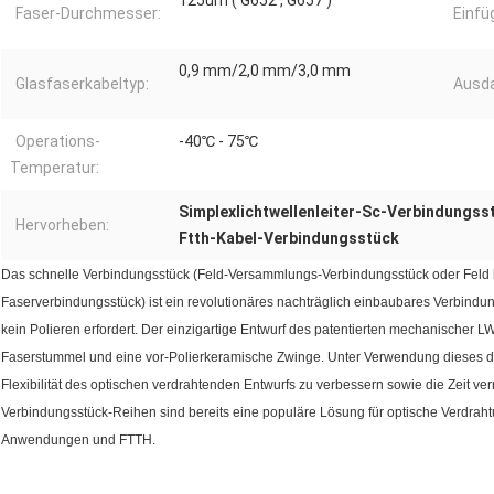
125um ( G652 , G657 )
Faser-Durchmesser:
Einf
0,9 mm/2,0 mm/3,0 mm
Glasfaserkabeltyp:
Ausda
Operations-
-40℃ - 75℃
Temperatur:
Simplexlichtwellenleiter-Sc-Verbindungss
Hervorheben:
Ftth-Kabel-Verbindungsstück
Das schnelle Verbindungsstück (Feld-Versammlungs-Verbindungsstück oder Feld
Faserverbindungsstück) ist ein revolutionäres nachträglich einbaubares Verbind
kein Polieren erfordert. Der einzigartige Entwurf des patentierten mechanischer 
Faserstummel und eine vor-Polierkeramische Zwinge. Unter Verwendung dieses der
Flexibilität des optischen verdrahtenden Entwurfs zu verbessern sowie die Zeit ve
Verbindungsstück-Reihen sind bereits eine populäre Lösung für optische Verdra
Anwendungen und FTTH.