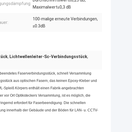
Durchschnittswert≤0,25 dB,
ügungsdämpfung:
Maximalwert≤0,3 dB
100-malige erneute Verbindungen,
uer:
≤0.3dB
tück
,
Lichtwellenleiter-Sc-Verbindungsstück
,
 beendetes Faserverbindungsstück, schnell Versammlung
ungsstück aus optischen Fasern, das keinen Epoxy-Kleber und
LWL-Spleiß Körpers enthält einen Fabrik-angebrachten
 vor Ort Optiksteckers Versammlung, ist es möglich, die
rringernd erfordert für Faserbeendigung. Die schnellen
htung innerhalb der Gebäude und der Böden für LAN- u. CCTV-