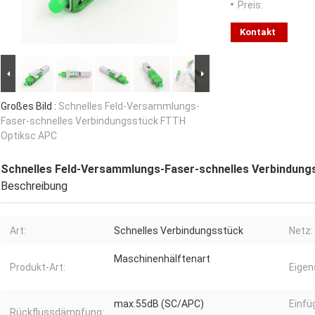
Preis:
Kontakt
Großes Bild :
Schnelles Feld-Versammlungs-
Faser-schnelles Verbindungsstück FTTH
Optiksc APC
Schnelles Feld-Versammlungs-Faser-schnelles Verbindun
Beschreibung
Art:
Schnelles Verbindungsstück
Netz:
Maschinenhälftenart
Produkt-Art:
Eigen
max.55dB (SC/APC)
Einf
Rückflussdämpfung: