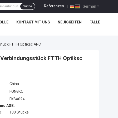
Referenzen
|
German
Suche
OLLE
KONTAKT MIT UNS
NEUIGKEITEN
FÄLLE
stück FTTH Optiksc APC
s Verbindungsstück FTTH Optiksc
China
FONGKO
FKSA024
and AGB:
e:
100 Stücke