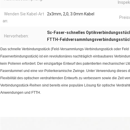
Inspek
Wenden Sie Kabel-Art
2x3mm, 2,0, 3.0mm Kabel
Preis
an:
Sc-Faser-schnelles Optikverbindungsstüc
Hervorheben:
FTTH-Feldversammlungsverbindungsstüc
Das schnelle Verbindungsstück (Feld-Versammlungs-Verbindungsstück oder Feld
Faserverbindungsstück) ist ein revolutionäres nachträglich einbaubares Verbind
kein Polieren erfordert. Der einzigartige Entwurf des patentierten mechanischer 
Faserstummel und eine vor-Polierkeramische Zwinge. Unter Verwendung dieses der
Flexibilität des optischen verdrahtenden Entwurfs zu verbessern sowie die Zeit ve
Verbindungsstück-Reihen sind bereits eine populäre Lösung für optische Verdra
Anwendungen und FTTH.