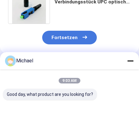
Verbindungsstück UPC optische
schnelle für FTTH-
Transceiverkabel
Fortsetzen
Michael
Empfohlene Produkte
9:03 AM
Good day, what product are you looking for?
schnelles
Fiber Optic SC APC
Mechanischer
Optikverbindungsstück
Fiber Optic
Spleiß
upc-Faser
Connector Fiber
Verbindungss