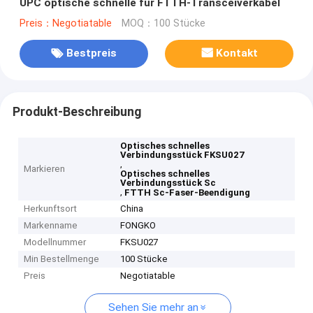
UPC optische schnelle für FTTH-Transceiverkabel
Preis：Negotiatable
MOQ：100 Stücke
Bestpreis
Kontakt
Produkt-Beschreibung
Optisches schnelles
Verbindungsstück FKSU027
,
Markieren
Optisches schnelles
Verbindungsstück Sc
,
FTTH Sc-Faser-Beendigung
Herkunftsort
China
Markenname
FONGKO
Modellnummer
FKSU027
Min Bestellmenge
100 Stücke
Preis
Negotiatable
Sehen Sie mehr an