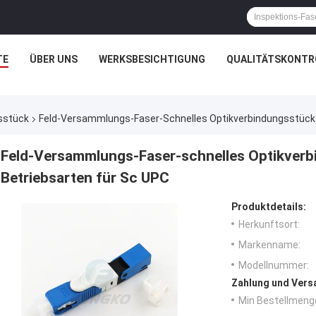
TE
ÜBER UNS
WERKSBESICHTIGUNG
QUALITÄTSKONTR
sstück
Feld-Versammlungs-Faser-Schnelles Optikverbindungsstück 
Feld-Versammlungs-Faser-schnelles Optikverb
Betriebsarten für Sc UPC
Produktdetails:
Herkunftsort:
Markenname:
Modellnummer:
Zahlung und Vers
Min Bestellmeng