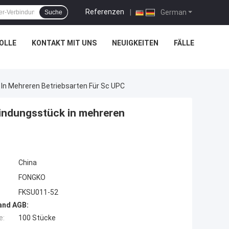
Referenzen
|
German
Suche
OLLE
KONTAKT MIT UNS
NEUIGKEITEN
FÄLLE
In Mehreren Betriebsarten Für Sc UPC
indungsstück in mehreren
China
FONGKO
FKSU011-52
and AGB:
e:
100 Stücke