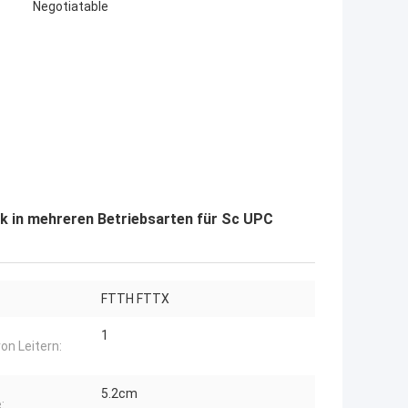
Negotiatable
 in mehreren Betriebsarten für Sc UPC
FTTH FTTX
1
von Leitern:
5.2cm
: