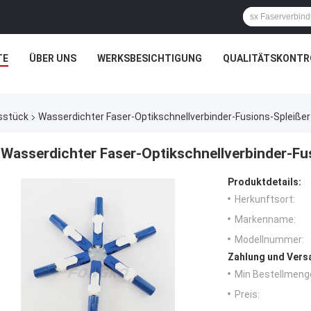
TE
ÜBER UNS
WERKSBESICHTIGUNG
QUALITÄTSKONTR
sstück
Wasserdichter Faser-Optikschnellverbinder-Fusions-Spleiße
Wasserdichter Faser-Optikschnellverbinder-Fu
Produktdetails:
Herkunftsort:
Markenname:
Modellnummer:
Zahlung und Vers
Min Bestellmeng
Preis: