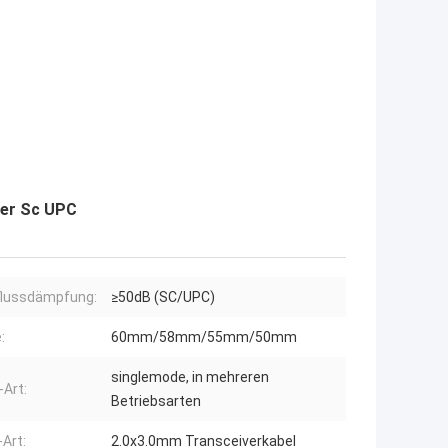
ßer Sc UPC
flussdämpfung:
≥50dB (SC/UPC)
:
60mm/58mm/55mm/50mm
singlemode, in mehreren
-Art:
Betriebsarten
-Art:
2.0x3.0mm Transceiverkabel