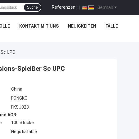
Referenzen
|
German
Suche
OLLE
KONTAKT MIT UNS
NEUIGKEITEN
FÄLLE
r Sc UPC
sions-Spleißer Sc UPC
China
FONGKO
FKSU023
and AGB:
e:
100 Stücke
Negotiatable