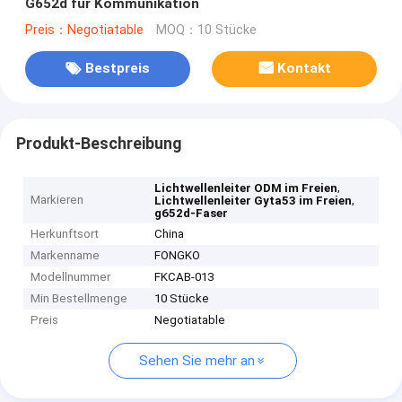
G652d für Kommunikation
Preis：Negotiatable
MOQ：10 Stücke
Bestpreis
Kontakt
Produkt-Beschreibung
,
Lichtwellenleiter ODM im Freien
Markieren
,
Lichtwellenleiter Gyta53 im Freien
g652d-Faser
Herkunftsort
China
Markenname
FONGKO
Modellnummer
FKCAB-013
Min Bestellmenge
10 Stücke
Preis
Negotiatable
Sehen Sie mehr an