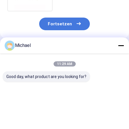
Fortsetzen
Michael
Empfohlene Produkte
11:29 AM
Good day, what product are you looking for?
Gepanzerte FTTH-
ADSS
ADSS Glasfase
Optische Faserkabel
Außenoptisches
selbsttragend 
Kabel Einzelmodus
120 144 Kerne
MDPE-Optisches
Spanne 60m 1
Kabel 24-Kern-
120m
Bestpreis
Bestpreis
Bestprei
Optisches Kabel