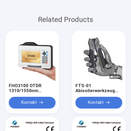
Related Products
FHO3100 OTDR
FTS-01
1310/1550nm
Abisolierwerkzeug
Glasfaser OTDR
für Drop-Kabel
Touchscreen VFL
Flachkabel-
Kontakt
Kontakt
OLS OPM
Abisolierer
Ereigniskarte
Glasfaser-Abisolierer
Ethernet OTDR