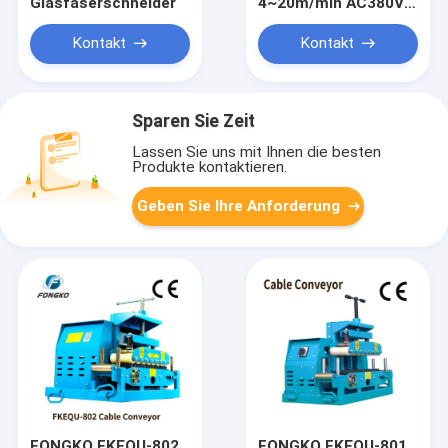
Glasfaserschneider
4~20m/min AC380V
1-18cm
Kabelförderer
Kontakt
Kontakt
Leichtgewicht
Kabelziehwerkzeug
Sparen Sie Zeit
Lassen Sie uns mit Ihnen die besten
Produkte kontaktieren.
Geben Sie Ihre Anforderung
FONGKO FKEQU-802
FONGKO FKEQU-801