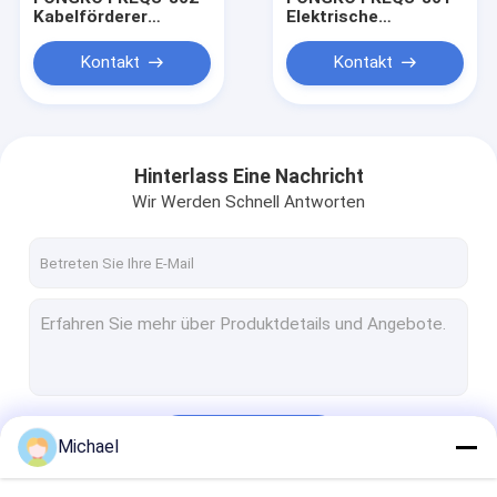
Kabelförderer
Elektrische
4~20m/min AC380V
Drahtkabelbandförderma
AC220V 1~10cm
Kontakt
Kontakt
Drahtziehmaschine
Hinterlass Eine Nachricht
Wir Werden Schnell Antworten
Heim
Produkte
Fortsetzen
Michael
Über uns