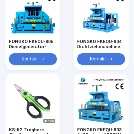
FONGKO FKEQU-805
FONGKO FKEQU-804
Dieselgenerator-
Drahtziehmaschine
Drahtziehmaschine
4~20m/min
4~20m/min
Benzingenerator 1-
Kontakt
Kontakt
Benzingenerator 1-
18cm
18cm
Kabeltransporteur
Kabeltransportband
KS-K2 Tragbare
FONGKO FKEQU-803