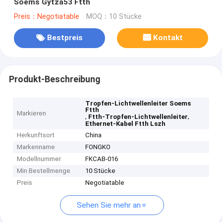
Soems Gytza53 Ftth
Preis：Negotiatable
MOQ：10 Stücke
Bestpreis
Kontakt
Produkt-Beschreibung
Tropfen-Lichtwellenleiter Soems
Ftth
Markieren
,
,
Ftth-Tropfen-Lichtwellenleiter
Ethernet-Kabel Ftth Lszh
Herkunftsort
China
Markenname
FONGKO
Modellnummer
FKCAB-016
Min Bestellmenge
10 Stücke
Preis
Negotiatable
Sehen Sie mehr an