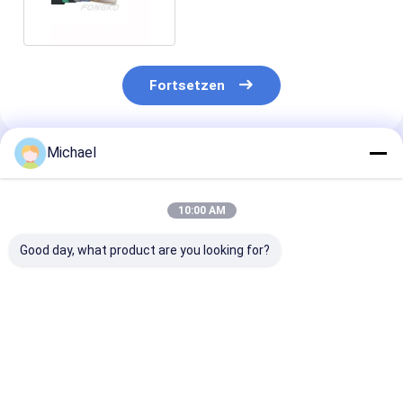
Fortsetzen
Michael
Empfohlene Produkte
10:00 AM
Good day, what product are you looking for?
Gepanzerte FTTH-
ADSS
ADSS Glasfase
Optische Faserkabel
Außenoptisches
selbsttragend 
Kabel Einzelmodus
120 144 Kerne
MDPE-Optisches
Spanne 60m 1
Kabel 24-Kern-
120m
Bestpreis
Bestpreis
Bestprei