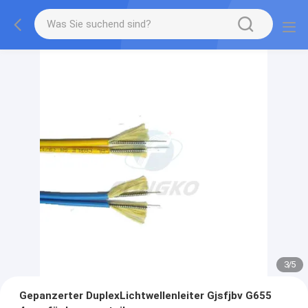
3
/
5
Gepanzerter DuplexLichtwellenleiter Gjsfjbv G655