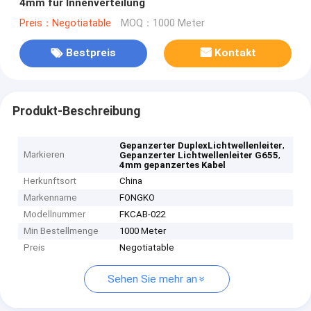
4mm für Innenverteilung
Preis：Negotiatable
MOQ：1000 Meter
Bestpreis
Kontakt
Produkt-Beschreibung
,
Gepanzerter DuplexLichtwellenleiter
Markieren
,
Gepanzerter Lichtwellenleiter G655
4mm gepanzertes Kabel
Herkunftsort
China
Markenname
FONGKO
Modellnummer
FKCAB-022
Min Bestellmenge
1000 Meter
Preis
Negotiatable
Sehen Sie mehr an