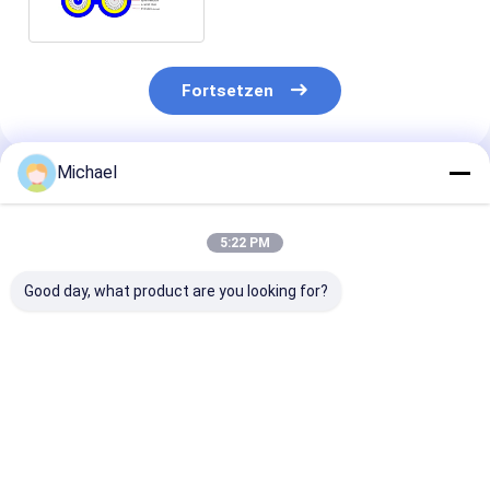
Innenverteilung
Fortsetzen
Michael
Empfohlene Produkte
5:22 PM
Good day, what product are you looking for?
Innenfaserkabel
2*3mm
2*5mm
G652D LSZH 3,0 mm
Glasfaserkabel
Glasfaserkabe
GJFJV
G652D G657A GJXH
G652D G657A
Glasfaserkabel
FTTH Flachkabel
Außenflächenk
Bestpreis
Bestpreis
Bestprei