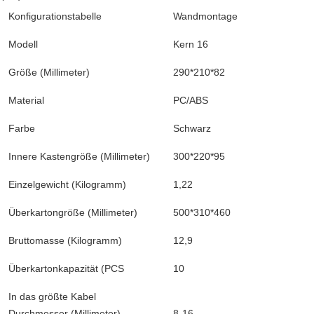
Konfigurationstabelle
Wandmontage
Modell
Kern 16
Größe (Millimeter)
290*210*82
Material
PC/ABS
Farbe
Schwarz
Innere Kastengröße (Millimeter)
300*220*95
Einzelgewicht (Kilogramm)
1,22
Überkartongröße (Millimeter)
500*310*460
Bruttomasse (Kilogramm)
12,9
Überkartonkapazität (PCS
10
In das größte Kabel
Durchmesser (Millimeter)
8-16