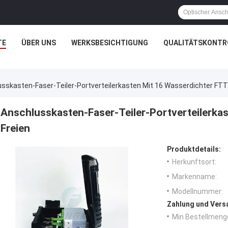
TE
ÜBER UNS
WERKSBESICHTIGUNG
QUALITÄTSKONTR
sskasten-Faser-Teiler-Portverteilerkasten Mit 16 Wasserdichter FTT
Anschlusskasten-Faser-Teiler-Portverteilerka
Freien
Produktdetails:
Herkunftsort:
Markenname:
Modellnummer:
Zahlung und Vers
Min Bestellmeng