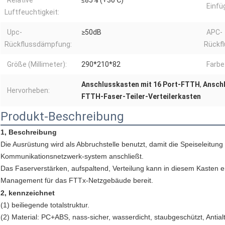
Relative
≤85% (+30℃)
Einf
Luftfeuchtigkeit:
Upc-
≥50dB
APC-
Rückflussdämpfung:
Rückf
Größe (Millimeter):
290*210*82
Farbe
Anschlusskasten mit 16 Port-FTTH
,
Ansch
Hervorheben:
FTTH-Faser-Teiler-Verteilerkasten
Produkt-Beschreibung
1, Beschreibung
Die Ausrüstung wird als Abbruchstelle benutzt, damit die Speiseleitun
Kommunikationsnetzwerk-system anschließt.
Das Faserverstärken, aufspaltend, Verteilung kann in diesem Kasten er
Management für das FTTx-Netzgebäude bereit.
2, kennzeichnet
(1) beiliegende totalstruktur.
(2) Material: PC+ABS, nass-sicher, wasserdicht, staubgeschützt, Antial