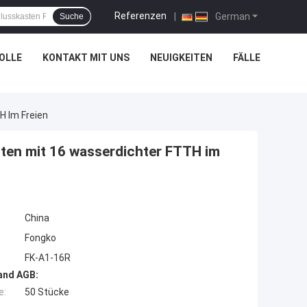
Referenzen
|
German
Suche
OLLE
KONTAKT MIT UNS
NEUIGKEITEN
FÄLLE
H Im Freien
sten mit 16 wasserdichter FTTH im
China
Fongko
FK-A1-16R
and AGB:
e:
50 Stücke