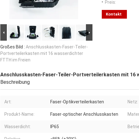
Preis:
Kontakt
Großes Bild :
Anschlusskasten-Faser-Teiler-
Portverteilerkasten mit 16 wasserdichter
FTTH im Freien
Anschlusskasten-Faser-Teiler-Portverteilerkasten mit 16 
Beschreibung
Art:
Faser-Optikverteilerkasten
Netz:
Produkt-Name:
Faser-optischer Anschlusskasten
Materi
Wasserdicht:
IP65
Betri