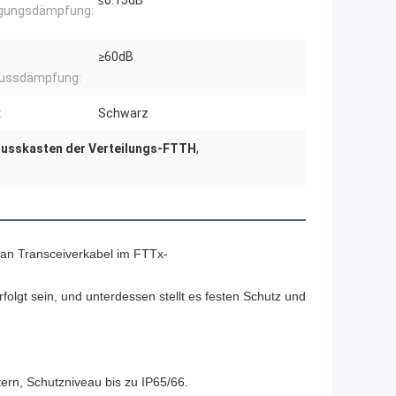
≤0.15dB
ügungsdämpfung:
≥60dB
lussdämpfung:
:
Schwarz
lusskasten der Verteilungs-FTTH
,
g an Transceiverkabel im FTTx-
folgt sein, und unterdessen stellt es festen Schutz und
tern, Schutzniveau bis zu IP65/66.