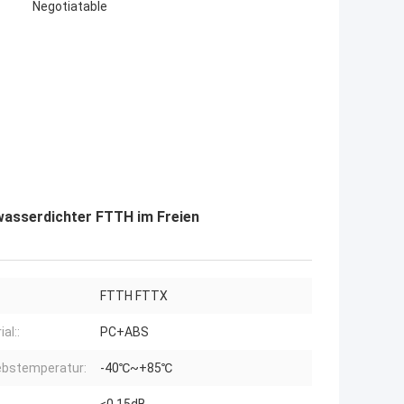
Negotiatable
wasserdichter FTTH im Freien
FTTH FTTX
al::
PC+ABS
ebstemperatur:
-40℃~+85℃