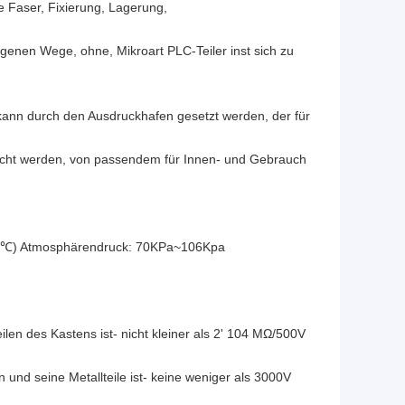
e Faser, Fixierung, Lagerung,
igenen Wege, ohne, Mikroart PLC-Teiler inst sich zu
 kann durch den Ausdruckhafen gesetzt werden, der für
acht werden, von passendem für Innen- und Gebrauch
+30℃) Atmosphärendruck: 70KPa~106Kpa
len des Kastens ist- nicht kleiner als 2' 104 MΩ/500V
nd seine Metallteile ist- keine weniger als 3000V