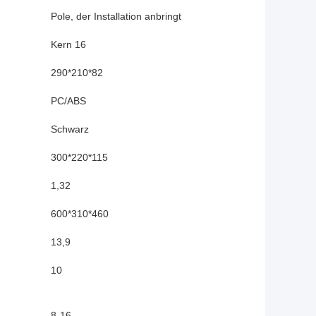
Pole, der Installation anbringt
Kern 16
290*210*82
PC/ABS
Schwarz
300*220*115
1,32
600*310*460
13,9
10
8-16