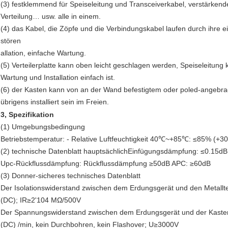
(3) festklemmend für Speiseleitung und Transceiverkabel, verstärkend
Verteilung… usw. alle in einem.
(4) das Kabel, die Zöpfe und die Verbindungskabel laufen durch ihre e
stören
allation, einfache Wartung.
(5) Verteilerplatte kann oben leicht geschlagen werden, Speiseleitung
Wartung und Installation einfach ist.
(6) der Kasten kann von an der Wand befestigtem oder poled-angebr
übrigens installiert sein im Freien.
3, Spezifikation
(1) Umgebungsbedingung
Betriebstemperatur: - Relative Luftfeuchtigkeit 40℃~+85℃: ≤85% (
(2) technische Datenblatt hauptsächlichEinfügungsdämpfung: ≤0.15dB
Upc-Rückflussdämpfung: Rückflussdämpfung ≥50dB APC: ≥60dB
(3) Donner-sicheres technisches Datenblatt
Der Isolationswiderstand zwischen dem Erdungsgerät und den Metalltei
(DC); IR≥2'104 MΩ/500V
Der Spannungswiderstand zwischen dem Erdungsgerät und der Kasten u
(DC) /min, kein Durchbohren, kein Flashover; U≥3000V