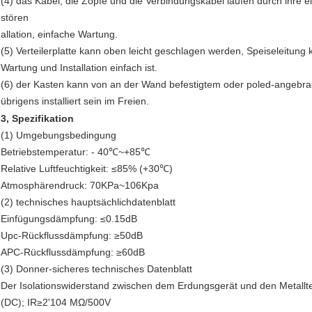
(4) das Kabel, die Zöpfe und die Verbindungskabel laufen durch ihre e
stören
allation, einfache Wartung.
(5) Verteilerplatte kann oben leicht geschlagen werden, Speiseleitung
Wartung und Installation einfach ist.
(6) der Kasten kann von an der Wand befestigtem oder poled-angebr
übrigens installiert sein im Freien.
3, Spezifikation
(1) Umgebungsbedingung
Betriebstemperatur: - 40℃~+85℃
Relative Luftfeuchtigkeit: ≤85% (+30℃)
Atmosphärendruck: 70KPa~106Kpa
(2) technisches hauptsächlichdatenblatt
Einfügungsdämpfung: ≤0.15dB
Upc-Rückflussdämpfung: ≥50dB
APC-Rückflussdämpfung: ≥60dB
(3) Donner-sicheres technisches Datenblatt
Der Isolationswiderstand zwischen dem Erdungsgerät und den Metalltei
(DC); IR≥2'104 MΩ/500V