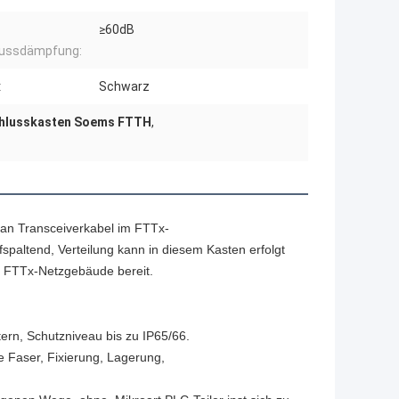
≥60dB
lussdämpfung:
:
Schwarz
hlusskasten Soems FTTH
,
g an Transceiverkabel im FTTx-
paltend, Verteilung kann in diesem Kasten erfolgt
s FTTx-Netzgebäude bereit.
tern, Schutzniveau bis zu IP65/66.
e Faser, Fixierung, Lagerung,