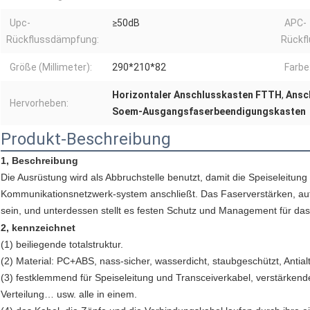
Upc-
≥50dB
APC-
Rückflussdämpfung:
Rückf
Größe (Millimeter):
290*210*82
Farbe
Horizontaler Anschlusskasten FTTH
,
Ansc
Hervorheben:
Soem-Ausgangsfaserbeendigungskasten
Produkt-Beschreibung
1, Beschreibung
Die Ausrüstung wird als Abbruchstelle benutzt, damit die Speiseleitun
Kommunikationsnetzwerk-system anschließt. Das Faserverstärken, aufs
sein, und unterdessen stellt es festen Schutz und Management für da
2, kennzeichnet
(1) beiliegende totalstruktur.
(2) Material: PC+ABS, nass-sicher, wasserdicht, staubgeschützt, Antial
(3) festklemmend für Speiseleitung und Transceiverkabel, verstärkend
Verteilung… usw. alle in einem.