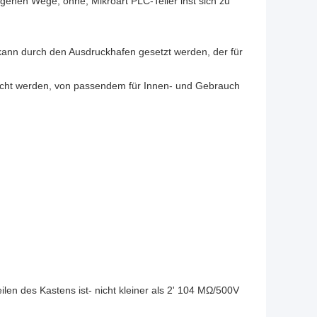
igenen Wege, ohne, Mikroart PLC-Teiler inst sich zu
 kann durch den Ausdruckhafen gesetzt werden, der für
acht werden, von passendem für Innen- und Gebrauch
len des Kastens ist- nicht kleiner als 2' 104 MΩ/500V