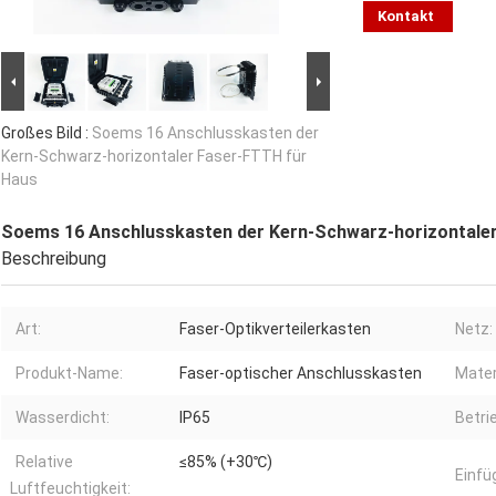
Kontakt
Großes Bild :
Soems 16 Anschlusskasten der
Kern-Schwarz-horizontaler Faser-FTTH für
Haus
Soems 16 Anschlusskasten der Kern-Schwarz-horizontale
Beschreibung
Art:
Faser-Optikverteilerkasten
Netz:
Produkt-Name:
Faser-optischer Anschlusskasten
Materi
Wasserdicht:
IP65
Betri
Relative
≤85% (+30℃)
Einf
Luftfeuchtigkeit: