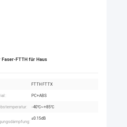
r Faser-FTTH für Haus
FTTH FTTX
al::
PC+ABS
ebstemperatur:
-40℃~+85℃
≤0.15dB
ügungsdämpfung: