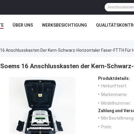
TE
ÜBER UNS
WERKSBESICHTIGUNG
QUALITÄTSKONTR
16 Anschlusskasten Der Kern-Schwarz-Horizontaler Faser-FTTH Für 
Soems 16 Anschlusskasten der Kern-Schwarz-h
Produktdetails:
Herkunftsort:
Markenname:
Modellnummer:
Zahlung und Vers
Min Bestellmeng
Preis: