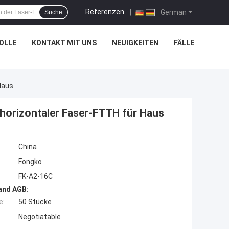
Referenzen
|
German
Suche
OLLE
KONTAKT MIT UNS
NEUIGKEITEN
FÄLLE
Haus
orizontaler Faser-FTTH für Haus
China
Fongko
FK-A2-16C
and AGB:
e:
50 Stücke
Negotiatable