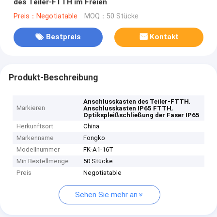
des Teiler-FTTH im Freien
Preis：Negotiatable
MOQ：50 Stücke
Bestpreis
Kontakt
Produkt-Beschreibung
,
Anschlusskasten des Teiler-FTTH
Markieren
,
Anschlusskasten IP65 FTTH
Optikspleißschließung der Faser IP65
Herkunftsort
China
Markenname
Fongko
Modellnummer
FK-A1-16T
Min Bestellmenge
50 Stücke
Preis
Negotiatable
Sehen Sie mehr an