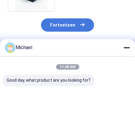
Fortsetzen
Michael
Empfohlene Produkte
11:48 AM
Good day, what product are you looking for?
FONGKO 4 Kerne
Faseroptikbeendigungskasten
FTTH fiber opt
Außenterminalbox
mit 16 Kernen
distribution b
Faser FTTH Din
FTTH fiber opt
Schiene montierte
desktop box op
Faser Endbox
splitter box
Bestpreis
Bestpreis
Bestprei