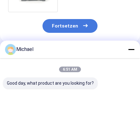
Fasern
Fortsetzen
Michael
Empfohlene Produkte
6:51 AM
Good day, what product are you looking for?
FONGKO 4 Kerne
Faseroptikbeendigungskasten
FTTH fiber opt
Außenterminalbox
mit 16 Kernen
distribution b
Faser FTTH Din
FTTH fiber opt
Schiene montierte
desktop box op
Faser Endbox
splitter box
Bestpreis
Bestpreis
Bestprei