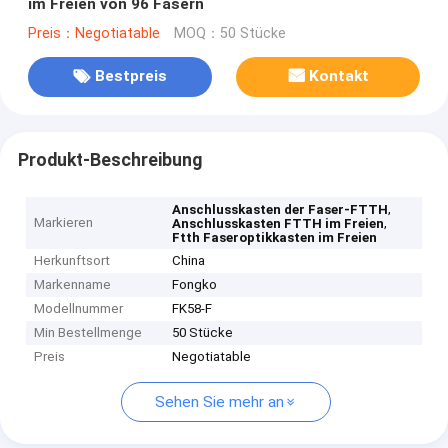
im Freien von 96 Fasern
Preis：Negotiatable
MOQ：50 Stücke
Bestpreis
Kontakt
Produkt-Beschreibung
,
Anschlusskasten der Faser-FTTH
Markieren
,
Anschlusskasten FTTH im Freien
Ftth Faseroptikkasten im Freien
Herkunftsort
China
Markenname
Fongko
Modellnummer
FK58-F
Min Bestellmenge
50 Stücke
Preis
Negotiatable
Sehen Sie mehr an