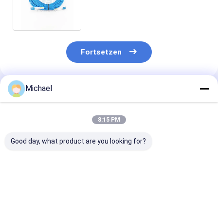
DuplexoptikVerbindungskabel
mit Lszh-Jacke
Fortsetzen
Michael
Empfohlene Produkte
8:15 PM
Good day, what product are you looking for?
Glasfaser-SM-
Glasfaser-Jumper
2mm 3mm FT
Faser-Pigtail 12-
Glasfaser-Pigtails
Pigtails LSZH
adrig 0,9 mm G652D
SC/APC G652D
Weißes
PVC LC FC SC ST
Singlemode LSZH
Glasfaserkabe