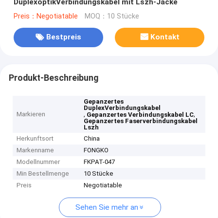
DuplexoptikVerbindungskabel mit Lszh-Jacke
Preis：Negotiatable
MOQ：10 Stücke
Bestpreis
Kontakt
Produkt-Beschreibung
Gepanzertes
DuplexVerbindungskabel
Markieren
,
,
Gepanzertes Verbindungskabel LC
Gepanzertes Faserverbindungskabel
Lszh
Herkunftsort
China
Markenname
FONGKO
Modellnummer
FKPAT-047
Min Bestellmenge
10 Stücke
Preis
Negotiatable
Sehen Sie mehr an