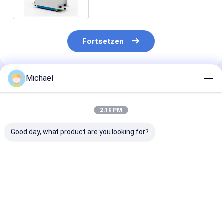
Fortsetzen
Michael
Empfohlene Produkte
2:19 PM
Good day, what product are you looking for?
FONGKO 12 Kern
12 Farben G.657A1
Doppelfenster
0,9mm G652D PVC
Glasfaser Pigtails
Fbt-Mini-Koppl
Glasfaser Pigtail
SC APC UPC LSZH
ohne Steckver
Buldle Pigtail LC FC
Jacke FTTH 0,9MM
1310nm 1490
SC ST UPC APC
Wellenlänge o
Bestpreis
Bestpreis
Bestprei
Glasfaser Pigtails
Steckverbinde