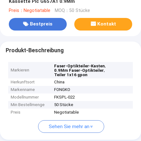
Kassette Plc G657A1 0.9Mm
Preis：Negotiatable
MOQ：50 Stücke
Bestpreis
Kontakt
Produkt-Beschreibung
,
Faser-Optikteiler-Kasten
Markieren
,
0.9Mm Faser-Optikteiler
Teiler 1x16 gpon
Herkunftsort
China
Markenname
FONGKO
Modellnummer
FKSPL-022
Min Bestellmenge
50 Stücke
Preis
Negotiatable
Sehen Sie mehr an