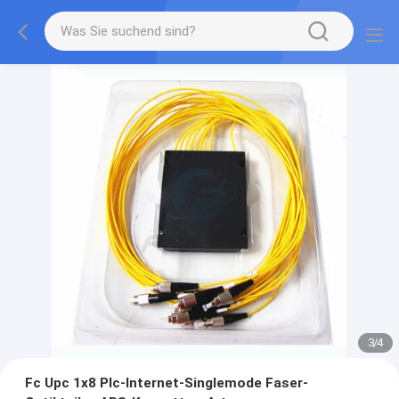
3
/
4
Fc Upc 1x8 Plc-Internet-Singlemode Faser-