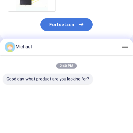
Art
Fortsetzen
Michael
Empfohlene Produkte
2:40 PM
Good day, what product are you looking for?
FONGKO 12 Kern
12 Farben G.657A1
Doppelfenster
0,9mm G652D PVC
Glasfaser Pigtails
Fbt-Mini-Koppl
Glasfaser Pigtail
SC APC UPC LSZH
ohne Steckver
Buldle Pigtail LC FC
Jacke FTTH 0,9MM
1310nm 1490
SC ST UPC APC
Wellenlänge o
Bestpreis
Bestpreis
Bestprei
Glasfaser Pigtails
Steckverbinde