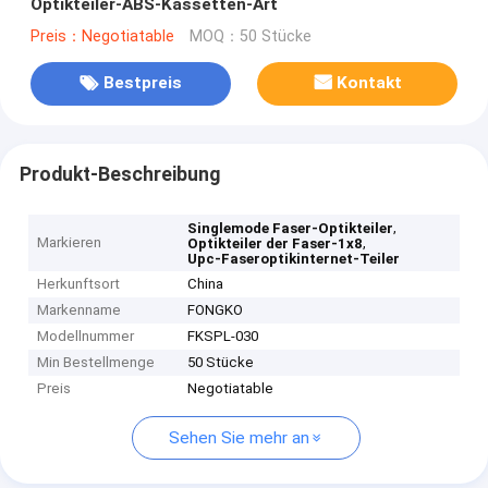
Optikteiler-ABS-Kassetten-Art
Preis：Negotiatable
MOQ：50 Stücke
Bestpreis
Kontakt
Produkt-Beschreibung
,
Singlemode Faser-Optikteiler
Markieren
,
Optikteiler der Faser-1x8
Upc-Faseroptikinternet-Teiler
Herkunftsort
China
Markenname
FONGKO
Modellnummer
FKSPL-030
Min Bestellmenge
50 Stücke
Preis
Negotiatable
Sehen Sie mehr an