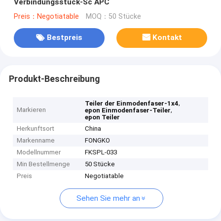
Verbindungsstück-Sc APC
Preis：Negotiatable
MOQ：50 Stücke
Bestpreis
Kontakt
Produkt-Beschreibung
,
Teiler der Einmodenfaser-1x4
Markieren
,
epon Einmodenfaser-Teiler
epon Teiler
Herkunftsort
China
Markenname
FONGKO
Modellnummer
FKSPL-033
Min Bestellmenge
50 Stücke
Preis
Negotiatable
Sehen Sie mehr an