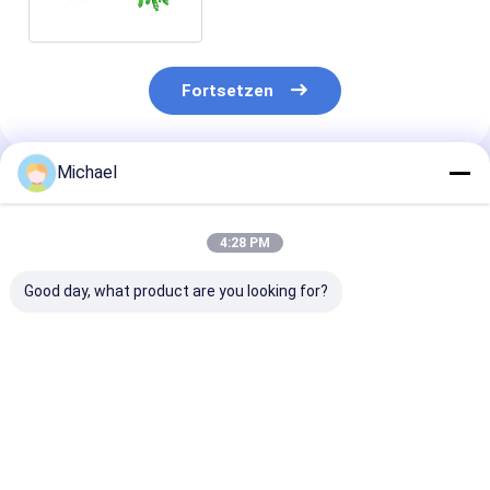
Fortsetzen
Michael
Empfohlene Produkte
4:28 PM
Good day, what product are you looking for?
FONGKO 12 Kern
12 Farben G.657A1
Doppelfenster
0,9mm G652D PVC
Glasfaser Pigtails
Fbt-Mini-Koppl
Glasfaser Pigtail
SC APC UPC LSZH
ohne Steckver
Buldle Pigtail LC FC
Jacke FTTH 0,9MM
1310nm 1490
SC ST UPC APC
Wellenlänge o
Bestpreis
Bestpreis
Bestprei
Glasfaser Pigtails
Steckverbinde