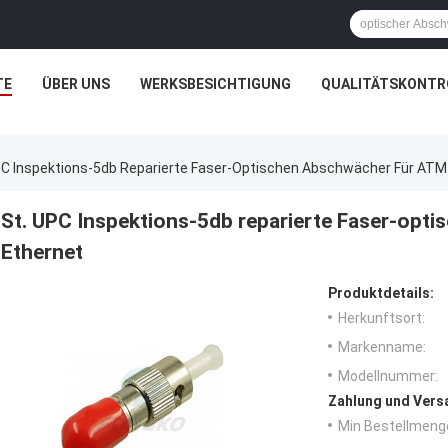
TE
ÜBER UNS
WERKSBESICHTIGUNG
QUALITÄTSKONTR
PC Inspektions-5db Reparierte Faser-Optischen Abschwächer Für ATM
St. UPC Inspektions-5db reparierte Faser-opt
Ethernet
Produktdetails:
Herkunftsort:
Markenname:
Modellnummer:
Zahlung und Vers
Min Bestellmeng