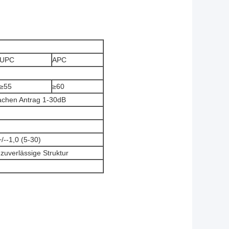
UPC
APC
≥55
≥60
achen Antrag 1-30dB
+/--1,0 (5-30)
zuverlässige Struktur