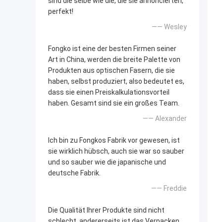
sind die selbe wie die, die sie annoncierten,
perfekt!
—— Wesley
Fongko ist eine der besten Firmen seiner
Art in China, werden die breite Palette von
Produkten aus optischen Fasern, die sie
haben, selbst produziert, also bedeutet es,
dass sie einen Preiskalkulationsvorteil
haben. Gesamt sind sie ein großes Team.
—— Alexander
Ich bin zu Fongkos Fabrik vor gewesen, ist
sie wirklich hübsch, auch sie war so sauber
und so sauber wie die japanische und
deutsche Fabrik.
—— Freddie
Die Qualität Ihrer Produkte sind nicht
schlecht, andererseits ist das Verpacken