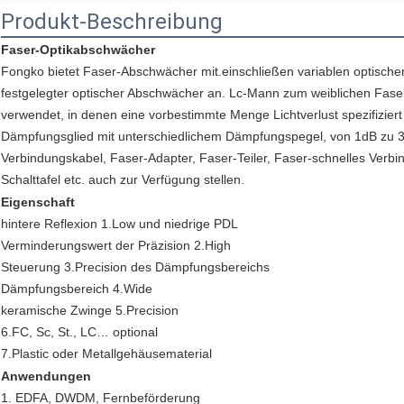
Produkt-Beschreibung
Faser-Optikabschwächer
Fongko bietet Faser-Abschwächer mit.einschließen variablen optischen
festgelegter optischer Abschwächer an. Lc-Mann zum weiblichen Fas
verwendet, in denen eine vorbestimmte Menge Lichtverlust spezifiziert 
Dämpfungsglied mit unterschiedlichem Dämpfungspegel, von 1dB zu 3
Verbindungskabel, Faser-Adapter, Faser-Teiler, Faser-schnelles Verb
Schalttafel etc. auch zur Verfügung stellen.
Eigenschaft
hintere Reflexion 1.Low und niedrige PDL
Verminderungswert der Präzision 2.High
Steuerung 3.Precision des Dämpfungsbereichs
Dämpfungsbereich 4.Wide
keramische Zwinge 5.Precision
6.FC, Sc, St., LC… optional
7.Plastic oder Metallgehäusematerial
Anwendungen
1. EDFA, DWDM, Fernbeförderung