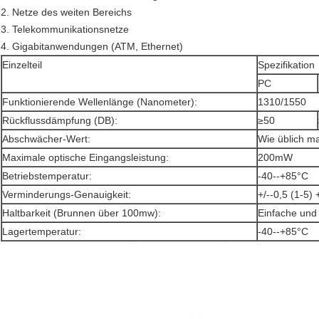
2. Netze des weiten Bereichs
3. Telekommunikationsnetze
4. Gigabitanwendungen (ATM, Ethernet)
Einzelteil
Spezifikation
PC
Funktionierende Wellenlänge (Nanometer):
1310/1550
Rückflussdämpfung (DB):
≥50
Abschwächer-Wert:
Wie üblich m
Maximale optische Eingangsleistung:
200mW
Betriebstemperatur:
-40--+85°C
Verminderungs-Genauigkeit:
+/--0,5 (1-5) 
Haltbarkeit (Brunnen über 100mw):
Einfache und 
Lagertemperatur:
-40--+85°C