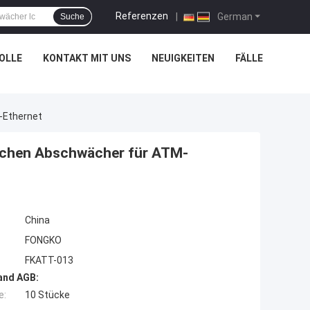
Referenzen
|
German
Suche
OLLE
KONTAKT MIT UNS
NEUIGKEITEN
FÄLLE
-Ethernet
ischen Abschwächer für ATM-
China
FONGKO
FKATT-013
and AGB:
e:
10 Stücke