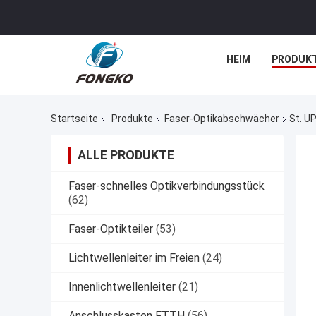
HEIM
PRODUK
Startseite
Produkte
Faser-Optikabschwächer
St. U
ALLE PRODUKTE
Faser-schnelles Optikverbindungsstück
(62)
Faser-Optikteiler
(53)
Lichtwellenleiter im Freien
(24)
Innenlichtwellenleiter
(21)
Anschlusskasten FTTH
(56)