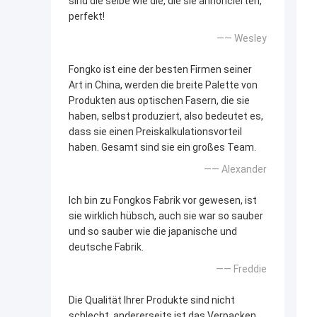
sind die selbe wie die, die sie annoncierten,
perfekt!
—— Wesley
Fongko ist eine der besten Firmen seiner
Art in China, werden die breite Palette von
Produkten aus optischen Fasern, die sie
haben, selbst produziert, also bedeutet es,
dass sie einen Preiskalkulationsvorteil
haben. Gesamt sind sie ein großes Team.
—— Alexander
Ich bin zu Fongkos Fabrik vor gewesen, ist
sie wirklich hübsch, auch sie war so sauber
und so sauber wie die japanische und
deutsche Fabrik.
—— Freddie
Die Qualität Ihrer Produkte sind nicht
schlecht, andererseits ist das Verpacken