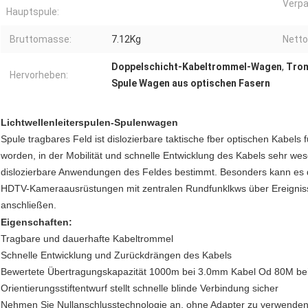
Verpa
Hauptspule:
Bruttomasse:
7.12Kg
Netto
Doppelschicht-Kabeltrommel-Wagen
,
Tro
Hervorheben:
Spule Wagen aus optischen Fasern
Lichtwellenleiterspulen-Spulenwagen
Spule tragbares Feld ist dislozierbare taktische fber optischen Kabels
worden, in der Mobilität und schnelle Entwicklung des Kabels sehr wese
dislozierbare Anwendungen des Feldes bestimmt. Besonders kann es 
HDTV-Kameraausrüstungen mit zentralen Rundfunklkws über Ereigniss
anschließen.
Eigenschaften:
Tragbare und dauerhafte Kabeltrommel
Schnelle Entwicklung und Zurückdrängen des Kabels
Bewertete Übertragungskapazität 1000m bei 3.0mm Kabel Od 80M be
Orientierungsstiftentwurf stellt schnelle blinde Verbindung sicher
Nehmen Sie Nullanschlusstechnologie an, ohne Adapter zu verwende