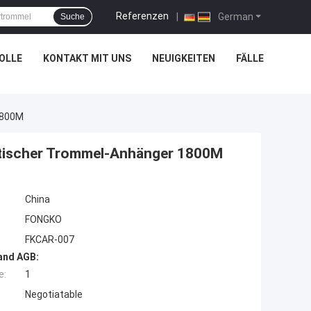
Referenzen
|
German
Suche
OLLE
KONTAKT MIT UNS
NEUIGKEITEN
FÄLLE
1800M
tischer Trommel-Anhänger 1800M
China
FONGKO
FKCAR-007
and AGB:
e:
1
Negotiatable