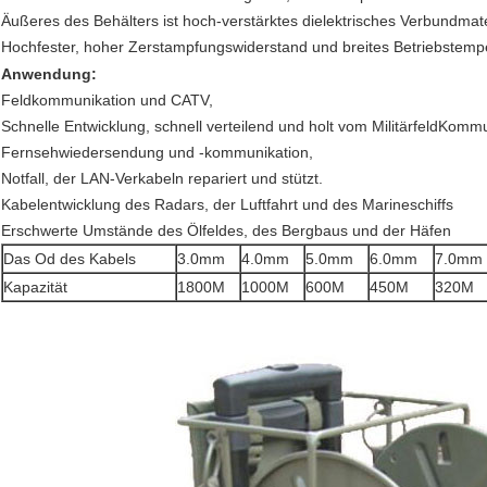
Äußeres des Behälters ist hoch-verstärktes dielektrisches Verbundmate
Hochfester, hoher Zerstampfungswiderstand und breites Betriebstemp
Anwendung:
Feldkommunikation und CATV,
Schnelle Entwicklung, schnell verteilend und holt vom MilitärfeldKom
Fernsehwiedersendung und -kommunikation,
Notfall, der LAN-Verkabeln repariert und stützt.
Kabelentwicklung des Radars, der Luftfahrt und des Marineschiffs
Erschwerte Umstände des Ölfeldes, des Bergbaus und der Häfen
Das Od des Kabels
3.0mm
4.0mm
5.0mm
6.0mm
7.0mm
Kapazität
1800M
1000M
600M
450M
320M