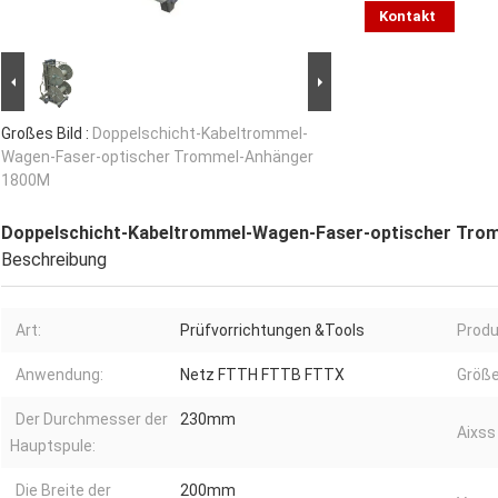
Kontakt
Großes Bild :
Doppelschicht-Kabeltrommel-
Wagen-Faser-optischer Trommel-Anhänger
1800M
Doppelschicht-Kabeltrommel-Wagen-Faser-optischer Tro
Beschreibung
Art:
Prüfvorrichtungen &Tools
Prod
Anwendung:
Netz FTTH FTTB FTTX
Größe
Der Durchmesser der
230mm
Aixss
Hauptspule:
Die Breite der
200mm