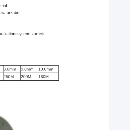
rial
eraturkabel
munikationssystem zurück
8.0mm
9.0mm
10.0mm
250M
200M
160M