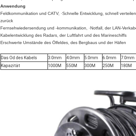
Anwendung
Feldkommunikation und CATV, ·Schnelle Entwicklung, schnell verteile
zurück
Fernsehwiedersendung und -kommunikation, ·Notfall, der LAN-Verkabel
Kabelentwicklung des Radars, der Luftfahrt und des Marineschiffs
Erschwerte Umstände des Ölfeldes, des Bergbaus und der Häfen
Das Od des Kabels
3.0mm
4.0mm
5.0mm
6.0mm
7.0mm
Kapazität
1000M
550M
300M
250M
180M