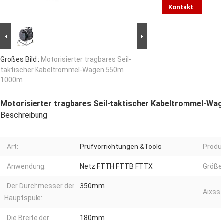
Kontakt
Großes Bild :
Motorisierter tragbares Seil-
taktischer Kabeltrommel-Wagen 550m
1000m
Motorisierter tragbares Seil-taktischer Kabeltrommel-W
Beschreibung
Art:
Prüfvorrichtungen &Tools
Prod
Anwendung:
Netz FTTH FTTB FTTX
Größe
Der Durchmesser der
350mm
Aixss
Hauptspule:
Die Breite der
180mm