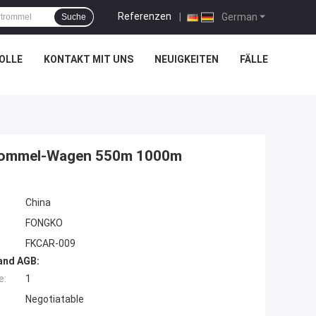
Referenzen
|
German
Suche
OLLE
KONTAKT MIT UNS
NEUIGKEITEN
FÄLLE
eltrommel-Wagen 550m 1000m
China
FONGKO
FKCAR-009
and AGB:
e:
1
Negotiatable