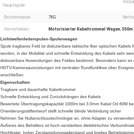
Verpa
Hauptspule:
Bruttomasse:
7KG
Netto
Hervorheben:
Motorisierter Kabeltrommel-Wagen
,
550m 
Lichtwellenleiterspulen-Spulenwagen
Spule tragbares Feld ist dislozierbare taktische fber optischen Kabels
worden, in der Mobilität und schnelle Entwicklung des Kabels sehr wese
dislozierbare Anwendungen des Feldes bestimmt. Besonders kann es 
HDTV-Kameraausrüstungen mit zentralen Rundfunklkws über Ereigniss
anschließen.
Eigenschaften
Tragbare und dauerhafte Kabeltrommel
Schnelle Entwicklung und Zurückdrängen des Kabels
Bewertete Übertragungskapazität 1000m bei 3.0mm Kabel Od 80M be
Orientierungsstiftentwurf stellt schnelle blinde Verbindung sicher
Nehmen Sie Nullanschlusstechnologie an, ohne Adapter zu verwende
Äußeres des Behälters ist hoch-verstärktes dielektrisches Verbundmate
Hochfester, hoher Zerstampfungswiderstand und breites Betriebstemp