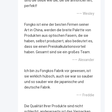
sind die selbe wie die, die sie annoncierten,
perfekt!
—— Wesley
Fongko ist eine der besten Firmen seiner
Art in China, werden die breite Palette von
Produkten aus optischen Fasern, die sie
haben, selbst produziert, also bedeutet es,
dass sie einen Preiskalkulationsvorteil
haben. Gesamt sind sie ein großes Team.
—— Alexander
Ich bin zu Fongkos Fabrik vor gewesen, ist
sie wirklich hübsch, auch sie war so sauber
und so sauber wie die japanische und
deutsche Fabrik.
—— Freddie
Die Qualität Ihrer Produkte sind nicht
schlecht, andererseits ist das Verpacken