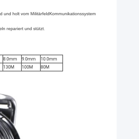
nd und holt vom MilitärfeldKommunikationssystem
n repariert und stützt.
8.0mm
9.0mm
10.0mm
130M
100M
80M