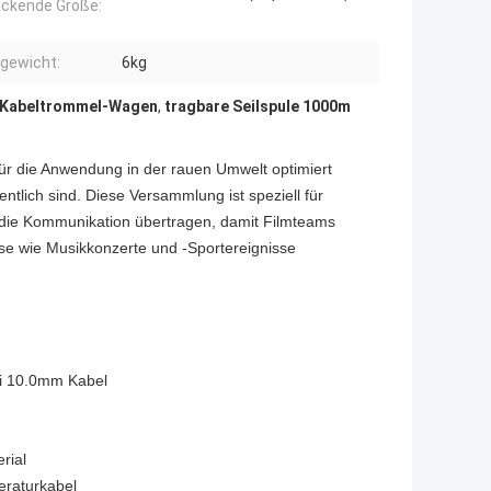
ckende Größe:
gewicht:
6kg
Kabeltrommel-Wagen
,
tragbare Seilspule 1000m
 für die Anwendung in der rauen Umwelt optimiert
ntlich sind. Diese Versammlung ist speziell für
die Kommunikation übertragen, damit Filmteams
e wie Musikkonzerte und -Sportereignisse
i 10.0mm Kabel
n
rial
eraturkabel