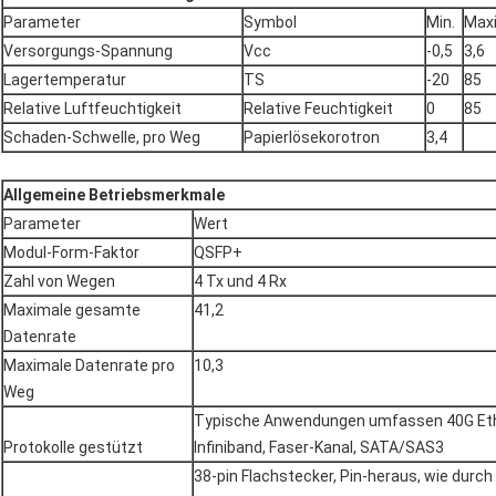
Parameter
Symbol
Min.
Max
Versorgungs-Spannung
Vcc
-0,5
3,6
Lagertemperatur
TS
-20
85
Relative Luftfeuchtigkeit
Relative Feuchtigkeit
0
85
Schaden-Schwelle, pro Weg
Papierlösekorotron
3,4
Allgemeine Betriebsmerkmale
Parameter
Wert
Modul-Form-Faktor
QSFP+
Zahl von Wegen
4 Tx und 4 Rx
Maximale gesamte
41,2
Datenrate
Maximale Datenrate pro
10,3
Weg
Typische Anwendungen umfassen 40G Eth
Protokolle gestützt
Infiniband, Faser-Kanal, SATA/SAS3
38-pin Flachstecker, Pin-heraus, wie durc