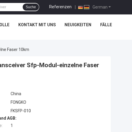
Referenzen
|
German
Suche
OLLE
KONTAKT MIT UNS
NEUIGKEITEN
FÄLLE
elne Faser 10km
nsceiver Sfp-Modul-einzelne Faser
China
FONGKO
FKSFP-010
and AGB:
e:
1