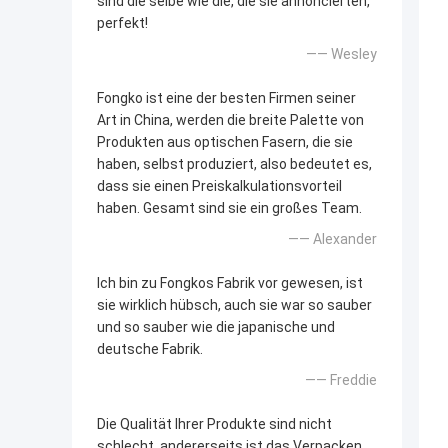
sind die selbe wie die, die sie annoncierten,
perfekt!
—— Wesley
Fongko ist eine der besten Firmen seiner
Art in China, werden die breite Palette von
Produkten aus optischen Fasern, die sie
haben, selbst produziert, also bedeutet es,
dass sie einen Preiskalkulationsvorteil
haben. Gesamt sind sie ein großes Team.
—— Alexander
Ich bin zu Fongkos Fabrik vor gewesen, ist
sie wirklich hübsch, auch sie war so sauber
und so sauber wie die japanische und
deutsche Fabrik.
—— Freddie
Die Qualität Ihrer Produkte sind nicht
schlecht, andererseits ist das Verpacken