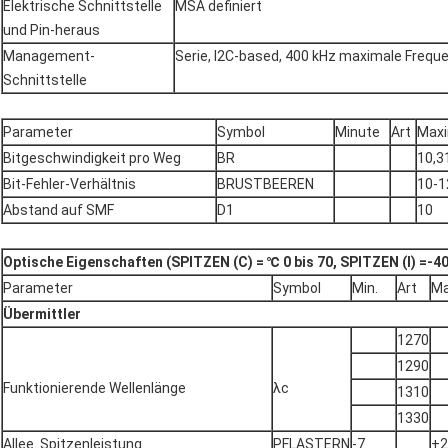
Elektrische Schnittstelle
MSA definiert
und Pin-heraus
Management-
Serie, I2C-based, 400 kHz maximale Frequ
Schnittstelle
Parameter
Symbol
Minute
Art
Maxi
Bitgeschwindigkeit pro Weg
BR
10,3
Bit-Fehler-Verhältnis
BRUSTBEEREN
10-1
Abstand auf SMF
D1
10
Optische Eigenschaften (SPITZEN (C) = ℃ 0 bis 70, SPITZEN (I) =-40
Parameter
Symbol
Min.
Art
Ma
Übermittler
1270
1290
Funktionierende Wellenlänge
λc
1310
1330
Allee. Spitzenleistung
PFLASTERN
-7
+2