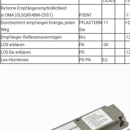
1324,5
13
Betonte Empfängerempfindlichkeit
in OMA (OLSQ854XM-CDS1)
PSEN1
-1
Durchschnitt empfangen Energie, jeden
PFLASTERN
-11
+2
Weg
Sie
Empfänger-Reflexionsvermögen
Rrx
-1
LOS erklären
PA
-30
LOS De-erklären
PD
-1
Los-Hysterese
PD-PA
0,5