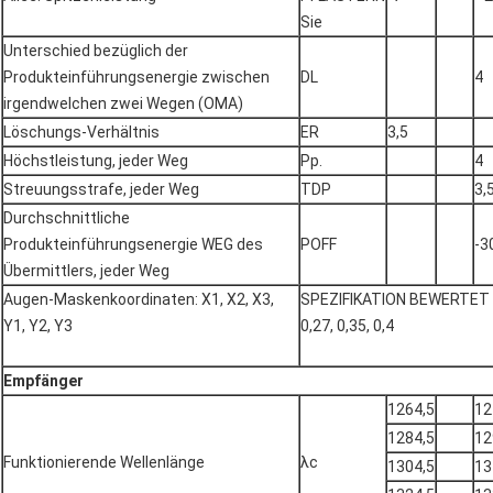
Sie
Unterschied bezüglich der
Produkteinführungsenergie zwischen
DL
4
irgendwelchen zwei Wegen (OMA)
Löschungs-Verhältnis
ER
3,5
Höchstleistung, jeder Weg
Pp.
4
Streuungsstrafe, jeder Weg
TDP
3,
Durchschnittliche
Produkteinführungsenergie WEG des
POFF
-3
Übermittlers, jeder Weg
Augen-Maskenkoordinaten: X1, X2, X3,
SPEZIFIKATION BEWERTET 0,
Y1, Y2, Y3
0,27, 0,35, 0,4
Empfänger
1264,5
12
1284,5
12
Funktionierende Wellenlänge
λc
1304,5
13