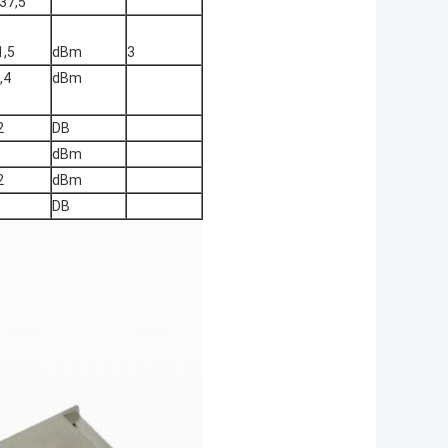
37,5
1,5
dBm
3
,4
dBm
2
DB
dBm
2
dBm
DB