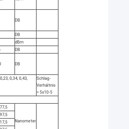
DB
DB
dBm
5
DB
0
DB
23, 0,34, 0,43,
Schlag-
Verhältnis
= 5x10-5
77,5
97,5
Nanometer
17,5