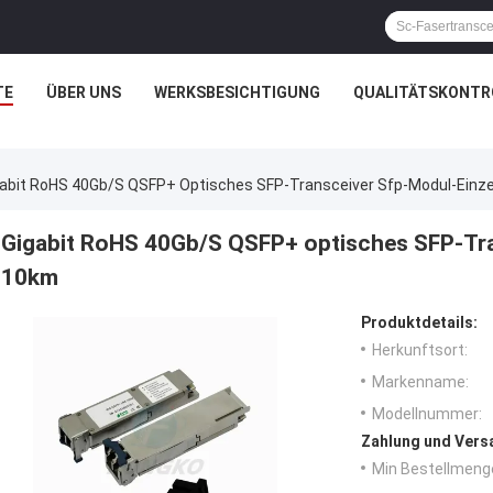
TE
ÜBER UNS
WERKSBESICHTIGUNG
QUALITÄTSKONTR
gabit RoHS 40Gb/S QSFP+ Optisches SFP-Transceiver Sfp-Modul-Einz
Gigabit RoHS 40Gb/S QSFP+ optisches SFP-Tra
10km
Produktdetails:
Herkunftsort:
Markenname:
Modellnummer:
Zahlung und Vers
Min Bestellmeng