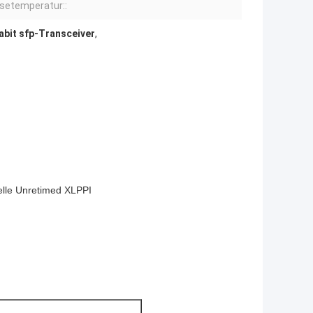
setemperatur::
bit sfp-Transceiver
,
telle Unretimed XLPPI