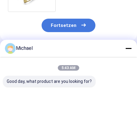
Fortsetzen
Michael
Empfohlene Produkte
5:43 AM
Good day, what product are you looking for?
Industrieller
Optisches
Gigabit RoHS
optischer
Transceiver-Modul
40Gb/S QSFP
Transceiver 1550nm
QSFP+ PSM 2km SFP
optisches SFP
10Gb/s SFP+ 40km
für Ethernet 40G
Transceiver S
SFP
Modul-einzeln
Bestpreis
Bestpreis
Bestprei
Faser 10km