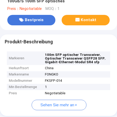
100Gb/S 100m SFP optisches
Preis：Negotiatable
MOQ：1
Bestpreis
Kontakt
Produkt-Beschreibung
,
100m SFP optischer Transceiver
Markieren
,
Optischer Transceiver QSFP28 SFP
Gigabit-Ethernet-Modul SR4 sfp
Herkunftsort
China
Markenname
FONGKO
Modellnummer
FKSFP-014
Min Bestellmenge
1
Preis
Negotiatable
Sehen Sie mehr an