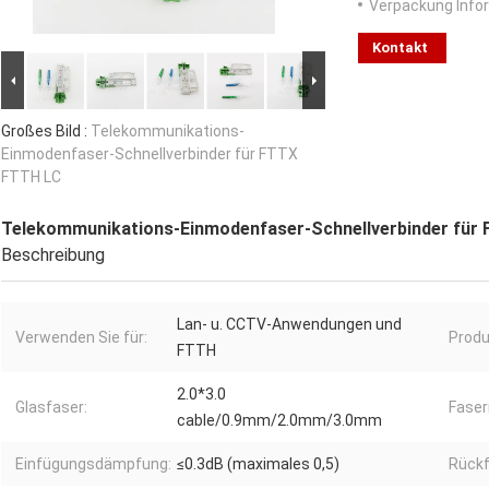
Verpackung Info
Kontakt
Großes Bild :
Telekommunikations-
Einmodenfaser-Schnellverbinder für FTTX
FTTH LC
Telekommunikations-Einmodenfaser-Schnellverbinder für
Beschreibung
Lan- u. CCTV-Anwendungen und
Verwenden Sie für:
Prod
FTTH
2.0*3.0
Glasfaser:
Fase
cable/0.9mm/2.0mm/3.0mm
Einfügungsdämpfung:
≤0.3dB (maximales 0,5)
Rück