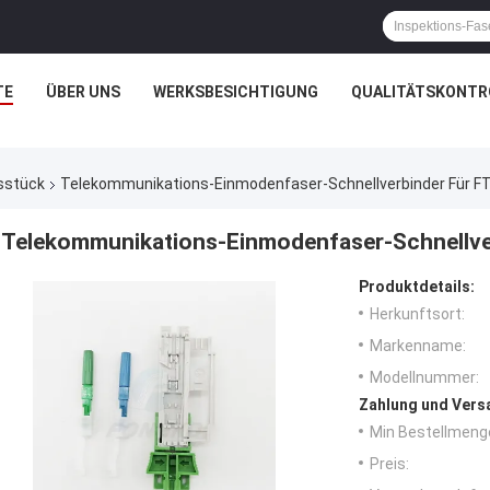
TE
ÜBER UNS
WERKSBESICHTIGUNG
QUALITÄTSKONTR
sstück
Telekommunikations-Einmodenfaser-Schnellverbinder Für 
Telekommunikations-Einmodenfaser-Schnellve
Produktdetails:
Herkunftsort:
Markenname:
Modellnummer:
Zahlung und Vers
Min Bestellmeng
Preis: