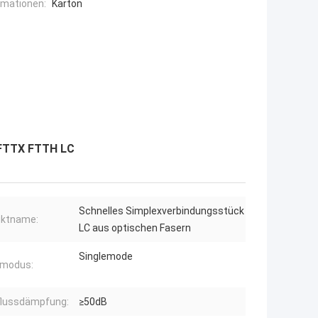
rmationen:
Karton
 FTTX FTTH LC
Schnelles Simplexverbindungsstück
uktname:
LC aus optischen Fasern
Singlemode
rmodus:
flussdämpfung:
≥50dB