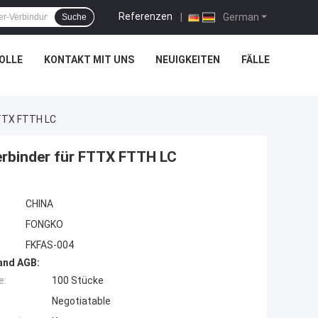
Referenzen
|
German
Suche
OLLE
KONTAKT MIT UNS
NEUIGKEITEN
FÄLLE
FTTX FTTH LC
rbinder für FTTX FTTH LC
CHINA
FONGKO
FKFAS-004
and AGB:
e:
100 Stücke
Negotiatable