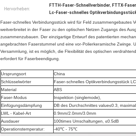
FTTH-Faser-Schnellverbinder
,
FTTX-Faser
Hervorheben:
Lc-Faser-schnelles Optikverbindungsstüc
Faser-schnelles Verbindungsstück wird für Feld zusammengebautes Ve
weitverbreitet in der Faser zu den optischen Netzen Zugangs des Aus
zusammenzubauen. Der einzigartige Entwurf des patentierten mechani
angebrachten Faserstummel und eine vor-Polierkeramische Zwinge. Un
Versammlung, ist es möglich, die Flexibilität des optischen verdrahten
erfordert für Faserbeendigung.
Ursprungsort
China
Schlüsselwörter
Faser-schnelles Optikverbindungsstück 
Material
ABS
Faser-Modus
Inspektion (singlemode),
Einfügungsdämpfung
DB des Durchschnittes value≤0.3, maxima
LWL - Kabel-Art
0.9mm/2.0mm/3.0mm
Ausdauer
100times Umschaltungen, ≤0.5dB
Operationstemperatur:
-40℃ - 75℃