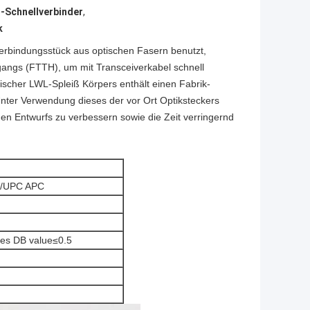
-Schnellverbinder
,
k
rbindungsstück aus optischen Fasern benutzt,
gangs (FTTH), um mit Transceiverkabel schnell
scher LWL-Spleiß Körpers enthält einen Fabrik-
ter Verwendung dieses der vor Ort Optiksteckers
den Entwurfs zu verbessern sowie die Zeit verringernd
LC/UPC APC
les DB value≤0.5