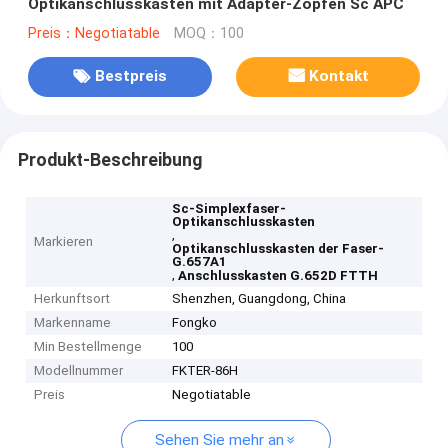
Optikanschlusskasten mit Adapter-Zöpfen Sc APC
Preis：Negotiatable
MOQ：100
Bestpreis
Kontakt
Produkt-Beschreibung
Sc-Simplexfaser-
Optikanschlusskasten
,
Markieren
Optikanschlusskasten der Faser-
G.657A1
,
Anschlusskasten G.652D FTTH
Herkunftsort
Shenzhen, Guangdong, China
Markenname
Fongko
Min Bestellmenge
100
Modellnummer
FKTER-86H
Preis
Negotiatable
Sehen Sie mehr an