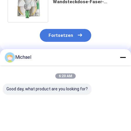
Wandsteckdose-Faser-
Optikanschlusskasten mit
Adapter-Zöpfen Sc APC
Fortsetzen
Michael
Empfohlene Produkte
6:20 AM
Good day, what product are you looking for?
FONGKO 4 Kerne
Faseroptikbeendigungskasten
FTTH fiber opt
Außenterminalbox
mit 16 Kernen
distribution b
Faser FTTH Din
FTTH fiber opt