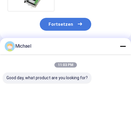
Fortsetzen
Michael
Empfohlene Produkte
11:03 PM
Good day, what product are you looking for?
FONGKO 4 Kerne
Faseroptikbeendigungskasten
FTTH fiber opt
Außenterminalbox
mit 16 Kernen
distribution b
Faser FTTH Din
FTTH fiber opt
Schiene montierte
desktop box op
Faser Endbox
splitter box
Bestpreis
Bestpreis
Bestprei