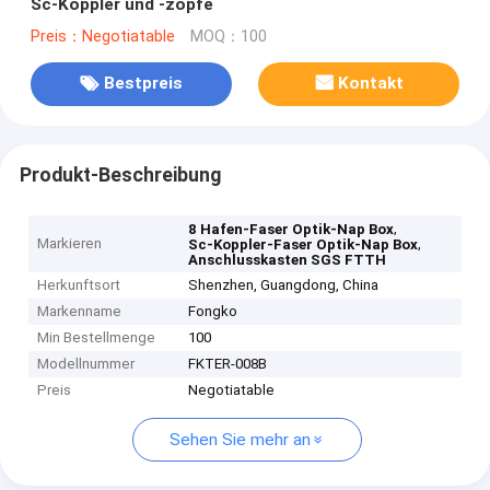
Sc-Koppler und -zöpfe
Preis：Negotiatable
MOQ：100
Bestpreis
Kontakt
Produkt-Beschreibung
,
8 Hafen-Faser Optik-Nap Box
Markieren
,
Sc-Koppler-Faser Optik-Nap Box
Anschlusskasten SGS FTTH
Herkunftsort
Shenzhen, Guangdong, China
Markenname
Fongko
Min Bestellmenge
100
Modellnummer
FKTER-008B
Preis
Negotiatable
Sehen Sie mehr an